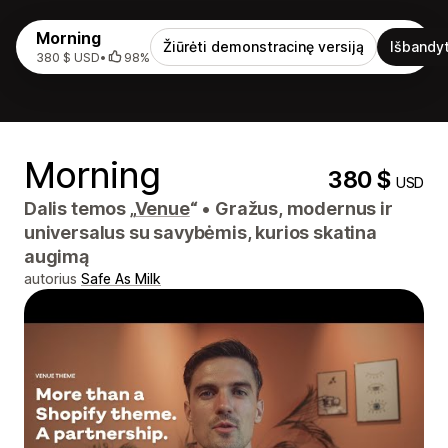
Morning
Žiūrėti demonstracinę versiją
Išbandyt
380 $ USD
•
98%
Morning
380 $
USD
Dalis temos „
Venue
“
•
Gražus, modernus ir
universalus su savybėmis, kurios skatina
augimą
autorius
Safe As Milk