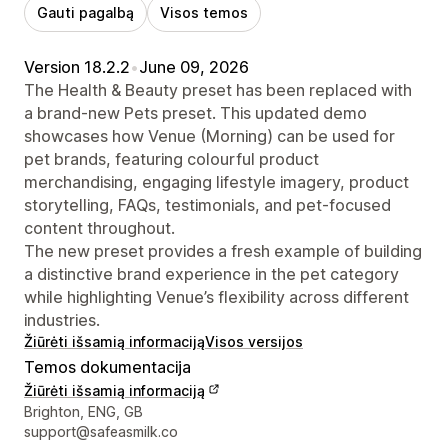
Gauti pagalbą
Visos temos
Version 18.2.2
•
June 09, 2026
The Health & Beauty preset has been replaced with
a brand-new Pets preset. This updated demo
showcases how Venue (Morning) can be used for
pet brands, featuring colourful product
merchandising, engaging lifestyle imagery, product
storytelling, FAQs, testimonials, and pet-focused
content throughout.
The new preset provides a fresh example of building
a distinctive brand experience in the pet category
while highlighting Venue’s flexibility across different
industries.
Žiūrėti išsamią informaciją
Visos versijos
Temos dokumentacija
Žiūrėti išsamią informaciją
Kūrėjo kontaktiniai duomenys
Brighton, ENG, GB
support@safeasmilk.co