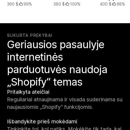
360 $
99%
380 $
100%
400 $
98%
SUKURTA PREKYBAI
Geriausios pasaulyje
internetinės
parduotuvės naudoja
„Shopify“ temas
Pritaikyta ateičiai
Reguliariai atnaujinama ir visada suderinama su
naujausiomis „Shopify“ funkcijomis.
Išbandykite prieš mokėdami
Tinkinkite tol, kol patiks. Mokėkite tik tada, kai