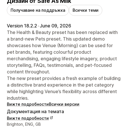
Дизайн от Safe As Milk
Получаване на поддръжка
Всички теми
Version 18.2.2
•
June 09, 2026
The Health & Beauty preset has been replaced with
a brand-new Pets preset. This updated demo
showcases how Venue (Morning) can be used for
pet brands, featuring colourful product
merchandising, engaging lifestyle imagery, product
storytelling, FAQs, testimonials, and pet-focused
content throughout.
The new preset provides a fresh example of building
a distinctive brand experience in the pet category
while highlighting Venue’s flexibility across different
industries.
Вижте подробности
Всички версии
Документация на темата
Вижте подробности
Данни за връзка с дизайнера
Brighton, ENG, GB