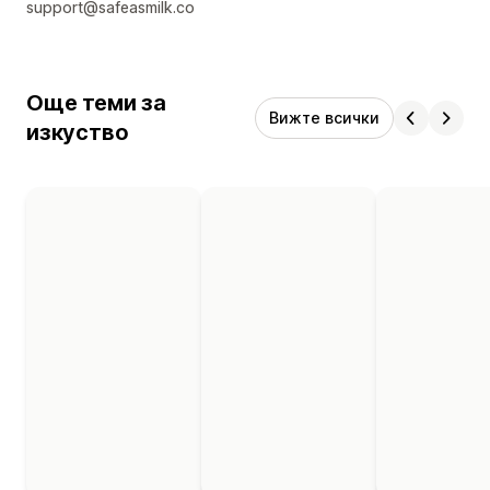
support@safeasmilk.co
Още теми за
Вижте всички
изкуство