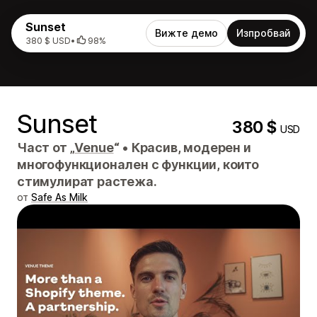
Sunset
Вижте демо
Изпробвай
380 $ USD
•
98%
Sunset
380 $
USD
Част от „
Venue
“
•
Красив, модерен и
многофункционален с функции, които
стимулират растежа.
от
Safe As Milk