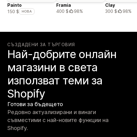
Painto
Framia
Clay
400 $
98%
300 $
98%
150 $
НОВА
СЪЗДАДЕНИ ЗА ТЪРГОВИЯ
Най-добрите онлайн
магазини в света
използват теми за
Shopify
Готови за бъдещето
Редовно актуализирани и винаги
съвместими с най-новите функции на
Shopify.