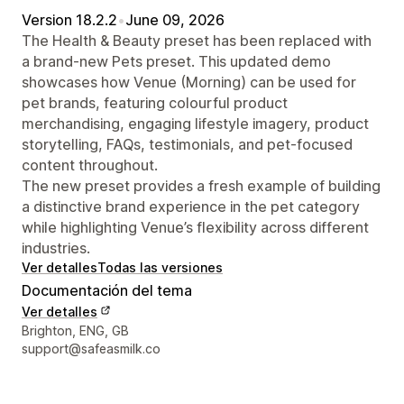
Version 18.2.2
•
June 09, 2026
The Health & Beauty preset has been replaced with
a brand-new Pets preset. This updated demo
showcases how Venue (Morning) can be used for
pet brands, featuring colourful product
merchandising, engaging lifestyle imagery, product
storytelling, FAQs, testimonials, and pet-focused
content throughout.
The new preset provides a fresh example of building
a distinctive brand experience in the pet category
while highlighting Venue’s flexibility across different
industries.
Ver detalles
Todas las versiones
Documentación del tema
Ver detalles
Detalles de contacto del diseñador
Brighton, ENG, GB
support@safeasmilk.co