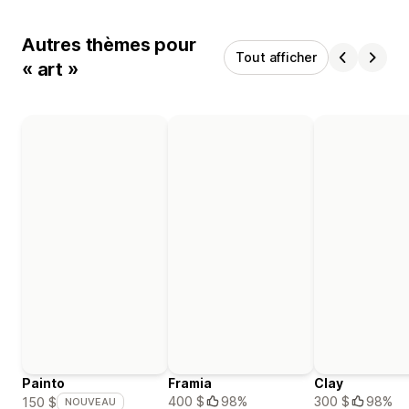
Autres thèmes pour
Tout afficher
« art »
Painto
Framia
Clay
400 $
98%
300 $
98%
150 $
NOUVEAU