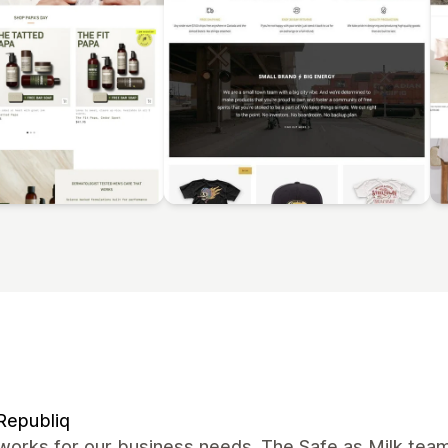
Republiq
works for our business needs. The Safe as Milk tea