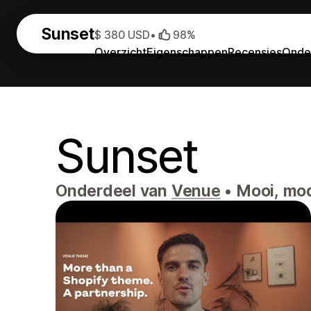
Sunset
$ 380 USD
•
98%
Overzicht
Eigenschappen
Recensies
Onde
Sunset
Onderdeel van
Venue
•
Mooi, mode