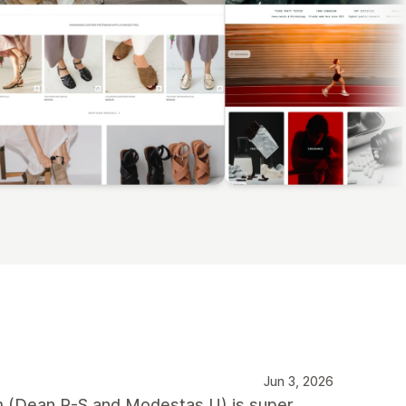
Jun 3, 2026
m (Dean R-S and Modestas U) is super