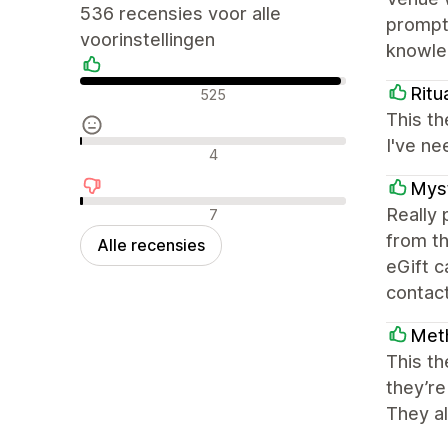
536 recensies voor alle
prompt
voorinstellingen
knowled
Positieve recensies
Ritu
525
This th
I've ne
Neutrale recensies
4
Myst
Negatieve recensies
Really
7
from th
Alle recensies
eGift 
contact
Met
This th
they’re
They al