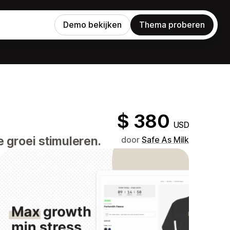
Demo bekijken
Thema proberen
$ 380
USD
 groei stimuleren.
door
Safe As Milk