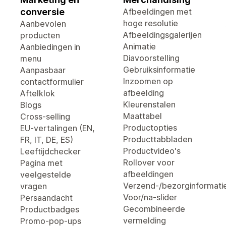
conversie
Afbeeldingen met
hoge resolutie
Aanbevolen
Afbeeldingsgalerijen
producten
Animatie
Aanbiedingen in
Diavoorstelling
menu
Gebruiksinformatie
Aanpasbaar
Inzoomen op
contactformulier
afbeelding
Aftelklok
Kleurenstalen
Blogs
Maattabel
Cross-selling
Productopties
EU-vertalingen (EN,
Producttabbladen
FR, IT, DE, ES)
Productvideo's
Leeftijdchecker
Rollover voor
Pagina met
afbeeldingen
veelgestelde
Verzend-/bezorginformati
vragen
Voor/na-slider
Persaandacht
Gecombineerde
Productbadges
vermelding
Promo-pop-ups