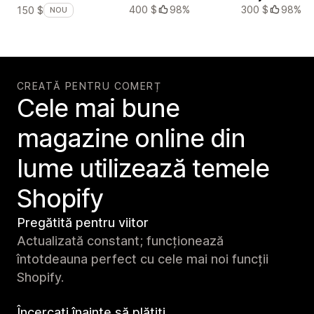
400 $
98%
300 $
98%
150 $
NOU
CREATĂ PENTRU COMERȚ
Cele mai bune
magazine online din
lume utilizează temele
Shopify
Pregătită pentru viitor
Actualizată constant; funcționează
întotdeauna perfect cu cele mai noi funcții
Shopify.
Încercați înainte să plătiți