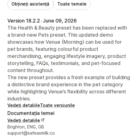
Obțineți asistență
Toate temele
Version 18.2.2
•
June 09, 2026
The Health & Beauty preset has been replaced with
a brand-new Pets preset. This updated demo
showcases how Venue (Morning) can be used for
pet brands, featuring colourful product
merchandising, engaging lifestyle imagery, product
storytelling, FAQs, testimonials, and pet-focused
content throughout.
The new preset provides a fresh example of building
a distinctive brand experience in the pet category
while highlighting Venue’s flexibility across different
industries.
Vedeți detaliile
Toate versiunile
Documentația temei
Vedeți detaliile
Detaliile de contact ale designerului
Brighton, ENG, GB
support@safeasmilk.co