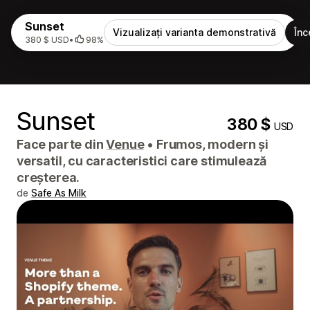
Sunset
Vizualizați varianta demonstrativă
Înc
380 $ USD
•
98%
Sunset
380 $
USD
Face parte din
Venue
•
Frumos, modern și
versatil, cu caracteristici care stimulează
creșterea.
de
Safe As Milk