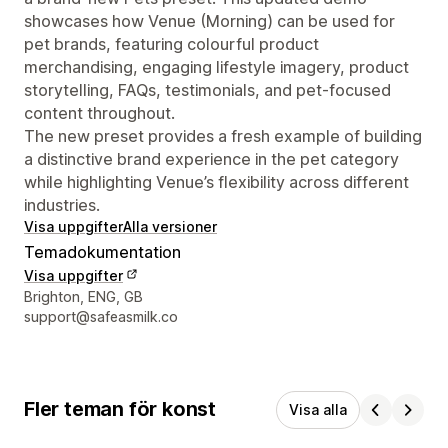
showcases how Venue (Morning) can be used for
pet brands, featuring colourful product
merchandising, engaging lifestyle imagery, product
storytelling, FAQs, testimonials, and pet-focused
content throughout.
The new preset provides a fresh example of building
a distinctive brand experience in the pet category
while highlighting Venue’s flexibility across different
industries.
Visa uppgifter
Alla versioner
Temadokumentation
Visa uppgifter
Designerns kontaktuppgifter
Brighton, ENG, GB
support@safeasmilk.co
Fler teman för konst
Visa alla