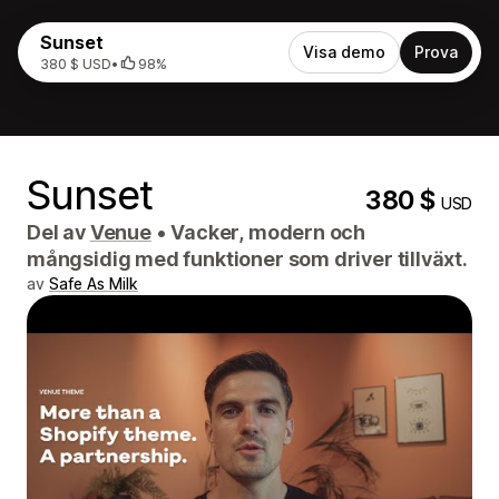
Sunset
Visa demo
Prova
380 $ USD
•
98%
Sunset
380 $
USD
Del av
Venue
•
Vacker, modern och
mångsidig med funktioner som driver tillväxt.
av
Safe As Milk