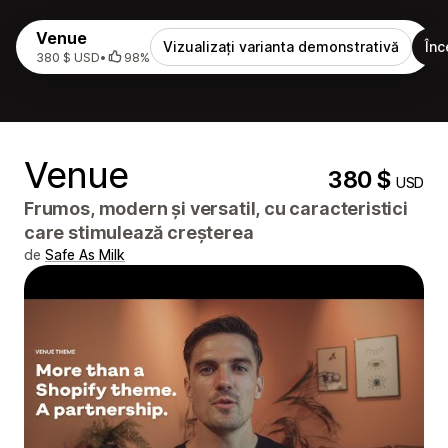
Venue
Vizualizați varianta demonstrativă
Înc
380 $ USD
•
98%
Venue
380 $
USD
Frumos, modern și versatil, cu caracteristici
care stimulează creșterea
de
Safe As Milk