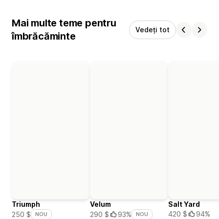
Mai multe teme pentru
Vedeți tot
îmbrăcăminte
Triumph
Velum
Salt Yard
420 $
94%
250 $
290 $
93%
NOU
NOU