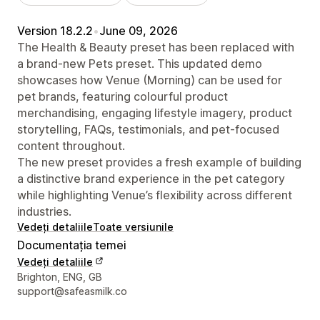
Version 18.2.2
•
June 09, 2026
The Health & Beauty preset has been replaced with
a brand-new Pets preset. This updated demo
showcases how Venue (Morning) can be used for
pet brands, featuring colourful product
merchandising, engaging lifestyle imagery, product
storytelling, FAQs, testimonials, and pet-focused
content throughout.
The new preset provides a fresh example of building
a distinctive brand experience in the pet category
while highlighting Venue’s flexibility across different
industries.
Vedeți detaliile
Toate versiunile
Documentația temei
Vedeți detaliile
Detaliile de contact ale designerului
Brighton, ENG, GB
support@safeasmilk.co