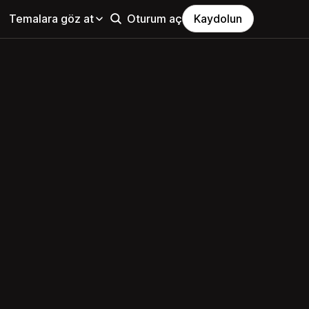
Temalara göz at
Oturum aç
Kaydolun