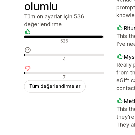
olumlu
prompt
knowled
Tüm ön ayarlar için 536
değerlendirme
Ritu
This th
Olumlu değerlendirmeler
525
I've ne
Myst
Nötr değerlendirmeler
4
Really
from th
Olumsuz değerlendirmeler
7
eGift 
Tüm değerlendirmeler
contact
Met
This th
they’re
They al