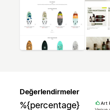
Değerlendirmeler
%{percentage}
Art 
Venue 