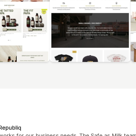
Republiq
works for our business needs. The Safe as Milk tea