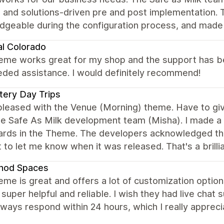
 and solutions-driven pre and post implementation. 
geable during the configuration process, and made s
al Colorado
eme works great for my shop and the support has bee
eded assistance. I would definitely recommend!
ery Day Trips
 pleased with the Venue (Morning) theme. Have to g
e Safe As Milk development team (Misha). I made a 
cards in the Theme. The developers acknowledged th
 to let me know when it was released. That's a brill
hod Spaces
eme is great and offers a lot of customization options
 super helpful and reliable. I wish they had live chat 
ways respond within 24 hours, which I really apprec