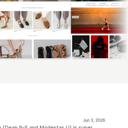
Jun 3, 2026
m (Dean R-S and Modestas U) is super