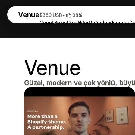
Venue
$380 USD
•
98%
Genel Bakış
Özellikler
Değerlendirmeler
De
Venue
Güzel, modern ve çok yönlü, büyü