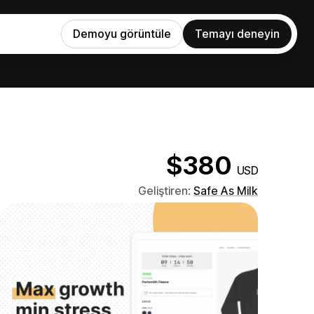
Demoyu görüntüle
Temayı deneyin
$380
USD
Geliştiren:
Safe As Milk