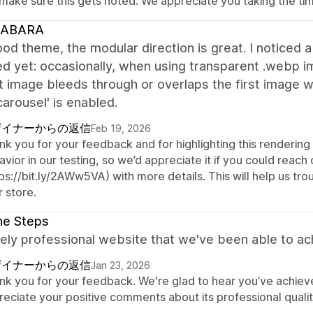
 make sure this gets noted. We appreciate you taking the tim
ABARA
od theme, the modular direction is great. I noticed a 
d yet: occasionally, when using transparent .webp 
t image bleeds through or overlaps the first image 
arousel' is enabled.
ザイナーからの返信
Feb 19, 2026
k you for your feedback and for highlighting this rendering 
vior in our testing, so we’d appreciate it if you could reac
ps://bit.ly/2AWw5VA) with more details. This will help us tr
 store.
ne Steps
ly professional website that we've been able to ac
ザイナーからの返信
Jan 23, 2026
nk you for your feedback. We're glad to hear you’ve achiev
reciate your positive comments about its professional qualit