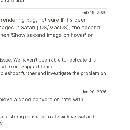
e to share!
Feb 18, 2026
rendering bug, not sure if it's been
images in Safari (iOS/MacOS), the second
when 'Show second image on hover' or
issue. We haven’t been able to replicate this
h out to our Support team
oubleshoot further and investigate the problem on
Jan 20, 2026
hieve a good conversion rate with
ed a strong conversion rate with Vessel and
y.