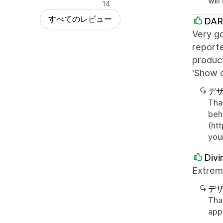
will
否定的なレビュー
14
すべてのレビュー
DAR
Very go
reporte
produc
'Show c
デ
Than
beha
(htt
your
Divi
Extreme
デ
Tha
app