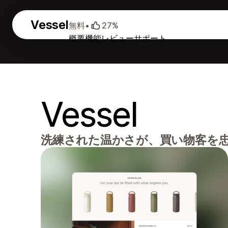
Vessel
無料
•
27%
概要
機能
レビュー
サポート
Vessel
洗練された温かさが、買い物客を