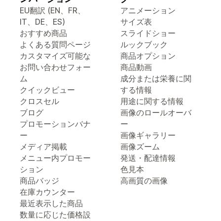
EU翻訳 (EN、FR、
アニメーション
IT、DE、ES)
サイズ表
おすすめ商品
スライドショー
よくある質問ページ
ルックブック
カスタマイズ可能な
商品オプション
お問い合わせフォー
商品動画
ム
成分または栄養に関
クイックビュー
する情報
クロスセル
用途に関する情報
ブログ
画像のロールオーバ
プロモーションバナ
ー
ー
画像ギャラリー
メディア掲載
画像ズーム
メニュー内プロモー
発送・配達情報
ション
色見本
商品バッジ
高画質の画像
在庫カウンター
最近表示した商品
数量に応じた価格設