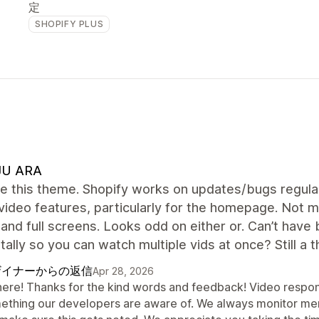
定
SHOPIFY PLUS
JU ARA
ve this theme. Shopify works on updates/bugs regular
video features, particularly for the homepage. Not m
and full screens. Looks odd on either or. Can’t have b
tally so you can watch multiple vids at once? Still a 
ザイナーからの返信
Apr 28, 2026
there! Thanks for the kind words and feedback! Video respon
ething our developers are aware of. We always monitor me