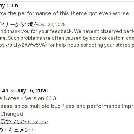
dy Club
w the performance of this theme got even worse
ザイナーからの返信
Dec 26, 2025
 and thank you for your feedback. We haven’t observed perfor
me. Such problems are often caused by apps or custom cod
tps://bit.ly/2AWw5VA) for help troubleshooting your store’s
 4.1.3
•
July 16, 2026
 Notes - Version 4.1.3
elease ships multiple bug fixes and performance imp
 Changed
表示
すべてのバージョン
のドキュメント