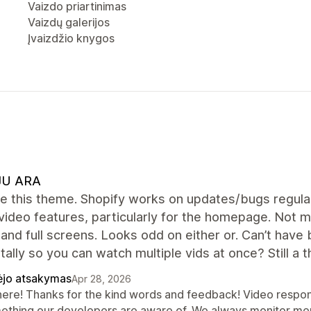
Vaizdo priartinimas
Vaizdų galerijos
Įvaizdžio knygos
JU ARA
ve this theme. Shopify works on updates/bugs regular
video features, particularly for the homepage. Not m
and full screens. Looks odd on either or. Can’t have b
tally so you can watch multiple vids at once? Still a 
ėjo atsakymas
Apr 28, 2026
there! Thanks for the kind words and feedback! Video respon
ething our developers are aware of. We always monitor me