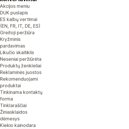
Akcijos meniu
DUK puslapis
ES kalbų vertimai
(EN, FR, IT, DE, ES)
Greitoji peržiūra
Kryžminis
pardavimas
Likučio skaitiklis
Neseniai peržiūrėta
Produktų ženkleliai
Reklaminės juostos
Rekomenduojami
produktai
Tinkinama kontaktų
forma
Tinklaraščiai
Žiniasklaidos
dėmesys
Kiekio kainodara