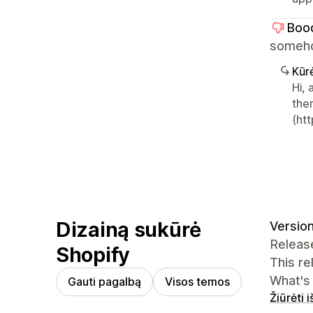
Boo
someho
Kūr
Hi,
the
(ht
Dizainą sukūrė
Version
Release
Shopify
This r
What's
Gauti pagalbą
Visos temos
Žiūrėti 