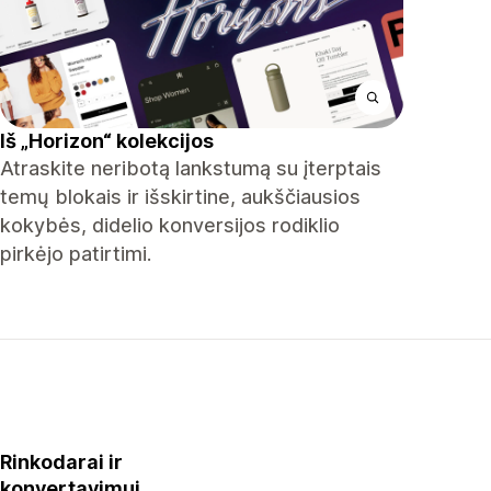
Iš „Horizon“ kolekcijos
Atraskite neribotą lankstumą su įterptais
temų blokais ir išskirtine, aukščiausios
kokybės, didelio konversijos rodiklio
pirkėjo patirtimi.
Rinkodarai ir
konvertavimui