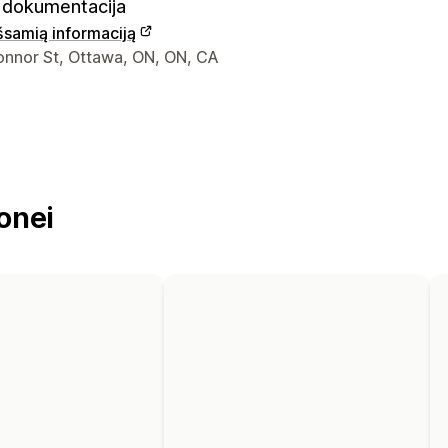
dokumentacija
išsamią informaciją
ontaktiniai duomenys
onnor St, Ottawa, ON, ON, CA
onei