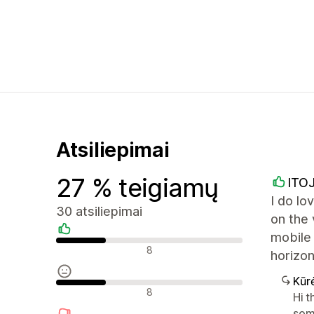
Atsiliepimai
27 % teigiamų
ITO
I do lo
30 atsiliepimai
on the 
mobile 
Teigiami atsiliepimai
8
horizon
Kūr
Neutralūs atsiliepimai
8
Hi 
som