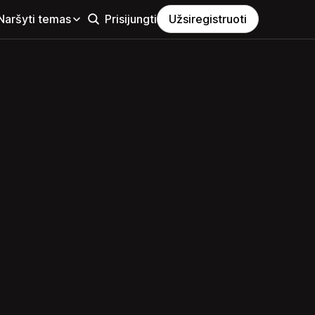
Naršyti temas
Prisijungti
Užsiregistruoti