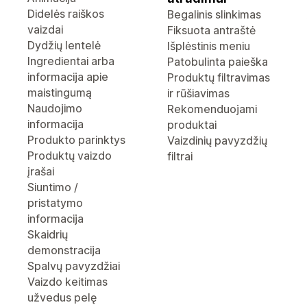
Didelės raiškos
Begalinis slinkimas
vaizdai
Fiksuota antraštė
Dydžių lentelė
Išplėstinis meniu
Ingredientai arba
Patobulinta paieška
informacija apie
Produktų filtravimas
maistingumą
ir rūšiavimas
Naudojimo
Rekomenduojami
informacija
produktai
Produkto parinktys
Vaizdinių pavyzdžių
Produktų vaizdo
filtrai
įrašai
Siuntimo /
pristatymo
informacija
Skaidrių
demonstracija
Spalvų pavyzdžiai
Vaizdo keitimas
užvedus pelę