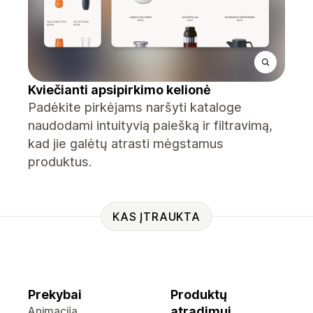
Kviečianti apsipirkimo kelionė
Padėkite pirkėjams naršyti kataloge
naudodami intuityvią paiešką ir filtravimą,
kad jie galėtų atrasti mėgstamus
produktus.
KAS ĮTRAUKTA
Prekybai
Produktų
Animacija
atradimui