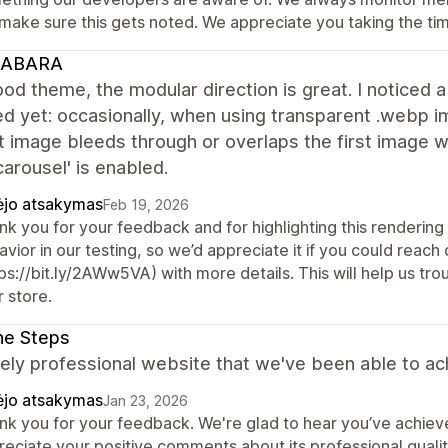
 make sure this gets noted. We appreciate you taking the tim
ABARA
od theme, the modular direction is great. I noticed a 
d yet: occasionally, when using transparent .webp 
t image bleeds through or overlaps the first image 
arousel' is enabled.
ėjo atsakymas
Feb 19, 2026
k you for your feedback and for highlighting this rendering 
vior in our testing, so we’d appreciate it if you could reac
ps://bit.ly/2AWw5VA) with more details. This will help us tr
 store.
ne Steps
ly professional website that we've been able to ac
ėjo atsakymas
Jan 23, 2026
nk you for your feedback. We're glad to hear you’ve achiev
reciate your positive comments about its professional qualit