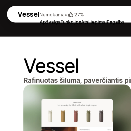
Vessel
Nemokama
•
27%
Apžvalga
Funkcijos
Atsiliepimai
Pagalba
Vessel
Rafinuotas šiluma, paverčiantis pir