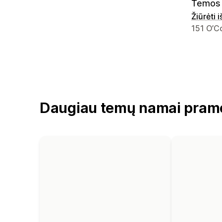
Temos 
Žiūrėti 
Kūrėjo k
151 O’C
Daugiau temų namai pram