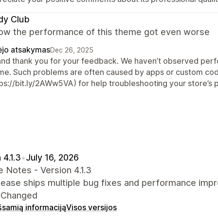
dy Club
w the performance of this theme got even worse
ėjo atsakymas
Dec 26, 2025
 and thank you for your feedback. We haven’t observed perfor
me. Such problems are often caused by apps or custom cod
tps://bit.ly/2AWw5VA) for help troubleshooting your store’s
 4.1.3
•
July 16, 2026
 Notes - Version 4.1.3
elease ships multiple bug fixes and performance imp
 Changed
išsamią informaciją
Visos versijos