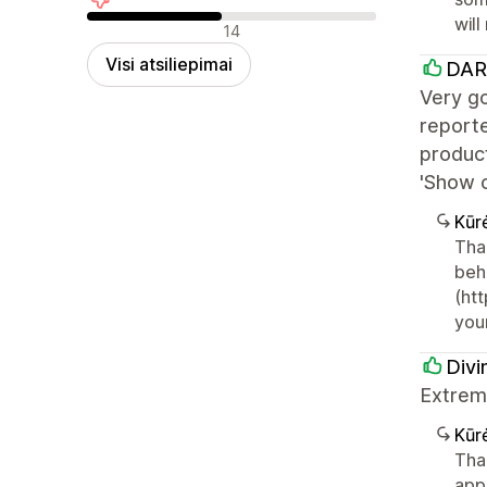
will
Neigiami atsiliepimai
14
Visi atsiliepimai
DAR
Very go
reporte
produc
'Show c
Kūr
Than
beha
(htt
your
Divi
Extreme
Kūr
Tha
app