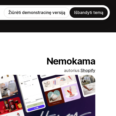
Žiūrėti demonstracinę versiją
Išbandyti temą
Nemokama
autorius
Shopify