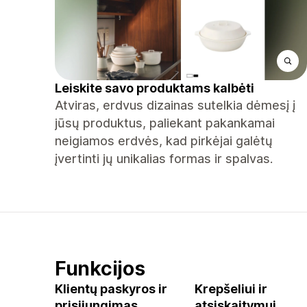
Leiskite savo produktams kalbėti
Atviras, erdvus dizainas sutelkia dėmesį į
jūsų produktus, paliekant pakankamai
neigiamos erdvės, kad pirkėjai galėtų
įvertinti jų unikalias formas ir spalvas.
Funkcijos
Klientų paskyros ir
Krepšeliui ir
prisijungimas
atsiskaitymui