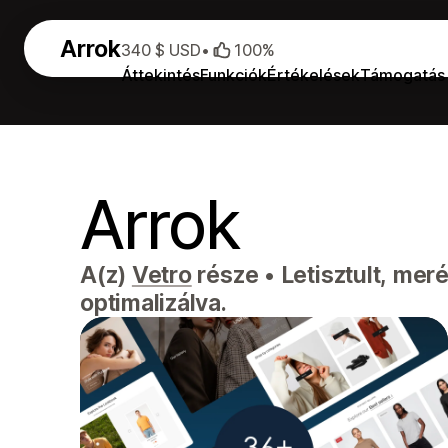
Arrok
340 $ USD
•
100%
Áttekintés
Funkciók
Értékelések
Támogatás
Arrok
A(z)
Vetro
része
•
Letisztult, mer
optimalizálva.