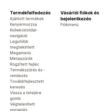
Termékfelfedezés
Vásárlói fiókok és
Ajánlott termékek
bejelentkezés
Kenyérmorzsa
Fiókmenü
Kollekcióoldal-
navigáció
Legutóbb
megtekintett
Megamenü
Mintaszűrők
Rögzített fejléc
Termékszűrés és -
rendezés
Továbbfejlesztett
keresés
Vissza a tetejére
gomb
Végtelenített
görgetés