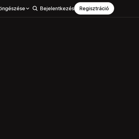
öngészése
Bejelentkezés
Regisztráció