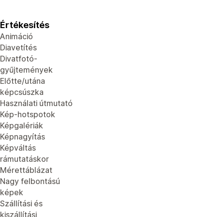
Értékesítés
Animáció
Diavetítés
Divatfotó-
gyűjtemények
Előtte/utána
képcsúszka
Használati útmutató
Kép-hotspotok
Képgalériák
Képnagyítás
Képváltás
rámutatáskor
Mérettáblázat
Nagy felbontású
képek
Szállítási és
kiszállítási