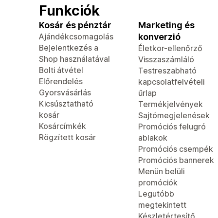
Funkciók
Kosár és pénztár
Marketing és
Ajándékcsomagolás
konverzió
Bejelentkezés a
Életkor-ellenőrző
Shop használatával
Visszaszámláló
Bolti átvétel
Testreszabható
Előrendelés
kapcsolatfelvételi
Gyorsvásárlás
űrlap
Kicsúsztatható
Termékjelvények
kosár
Sajtómegjelenések
Kosárcímkék
Promóciós felugró
Rögzített kosár
ablakok
Promóciós csempék
Promóciós bannerek
Menün belüli
promóciók
Legutóbb
megtekintett
Készletértesítő