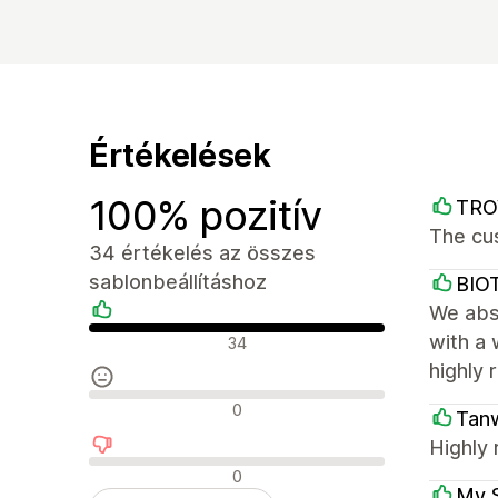
Értékelések
100% pozitív
TRO
The cu
34 értékelés az összes
sablonbeállításhoz
BIO
We abso
Pozitív értékelések
with a 
34
highly 
Semleges értékelések
0
Tanw
Highly 
Negatív értékelések
0
My 