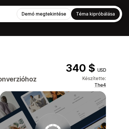
Demó megtekintése
Téma kipróbálása
340 $
USD
konverzióhoz
Készítette:
The4