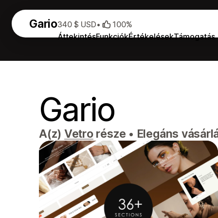
Gario
340 $ USD
•
100%
Áttekintés
Funkciók
Értékelések
Támogatás
Gario
A(z)
Vetro
része
•
Elegáns vásárlá