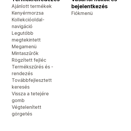
Ajánlott termékek
bejelentkezés
Kenyérmorzsa
Fiókmenü
Kollekcióoldal-
navigáció
Legutóbb
megtekintett
Megamenü
Mintaszűrők
Rögzített fejléc
Termékszűrés és -
rendezés
Továbbfejlesztett
keresés
Vissza a tetejére
gomb
Végtelenített
görgetés