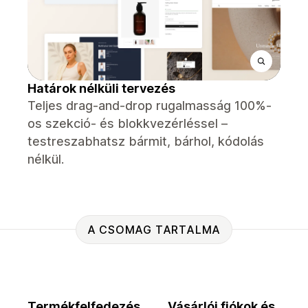
Határok nélküli tervezés
Teljes drag-and-drop rugalmasság 100%-
os szekció- és blokkvezérléssel –
testreszabhatsz bármit, bárhol, kódolás
nélkül.
A CSOMAG TARTALMA
Termékfelfedezés
Vásárlói fiókok és