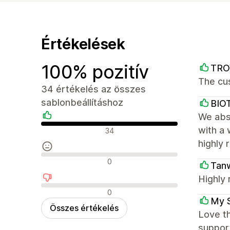
Értékelések
100% pozitív
TRO
The cu
34 értékelés az összes
sablonbeállításhoz
BIO
We abso
Pozitív értékelések
with a 
34
highly 
Semleges értékelések
0
Tanw
Highly 
Negatív értékelések
0
My 
Összes értékelés
Love th
support