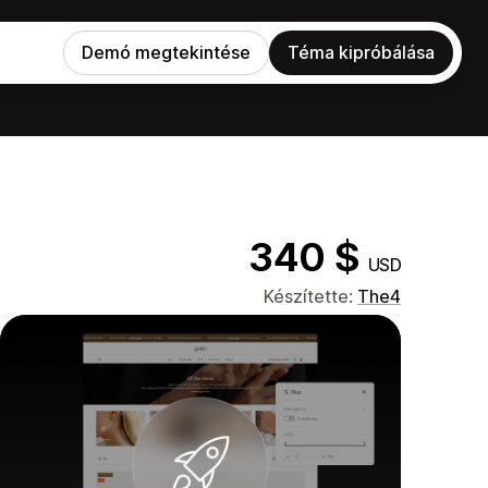
Demó megtekintése
Téma kipróbálása
340 $
USD
Készítette:
The4