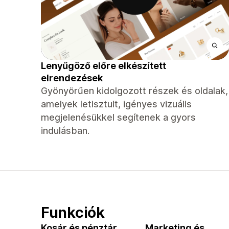
Lenyűgöző előre elkészített
elrendezések
Gyönyörűen kidolgozott részek és oldalak,
amelyek letisztult, igényes vizuális
megjelenésükkel segítenek a gyors
indulásban.
Funkciók
Kosár és pénztár
Marketing és