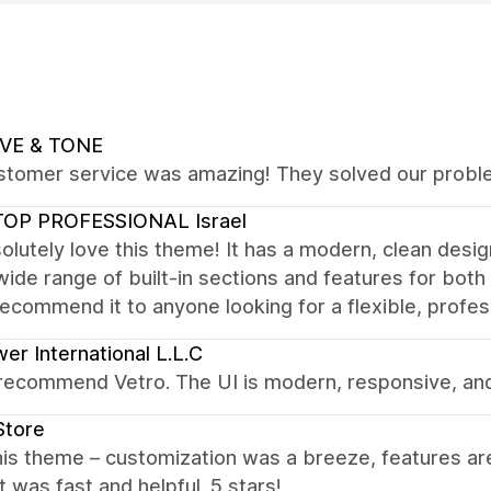
VE & TONE
stomer service was amazing! They solved our proble
TOP PROFESSIONAL Israel
lutely love this theme! It has a modern, clean desi
wide range of built-in sections and features for b
recommend it to anyone looking for a flexible, profe
er International L.L.C
recommend Vetro. The UI is modern, responsive, and
Store
is theme – customization was a breeze, features are
 was fast and helpful. 5 stars!