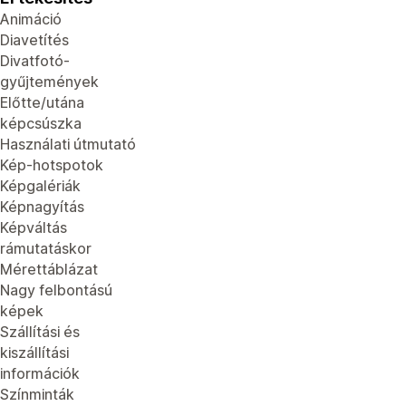
Animáció
Diavetítés
Divatfotó-
gyűjtemények
Előtte/utána
képcsúszka
Használati útmutató
Kép-hotspotok
Képgalériák
Képnagyítás
Képváltás
rámutatáskor
Mérettáblázat
Nagy felbontású
képek
Szállítási és
kiszállítási
információk
Színminták