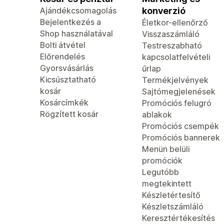
Ajándékcsomagolás
konverzió
Bejelentkezés a
Életkor-ellenőrző
Shop használatával
Visszaszámláló
Bolti átvétel
Testreszabható
Előrendelés
kapcsolatfelvételi
Gyorsvásárlás
űrlap
Kicsúsztatható
Termékjelvények
kosár
Sajtómegjelenések
Kosárcímkék
Promóciós felugró
Rögzített kosár
ablakok
Promóciós csempék
Promóciós bannerek
Menün belüli
promóciók
Legutóbb
megtekintett
Készletértesítő
Készletszámláló
Keresztértékesítés