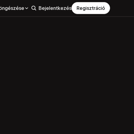
öngészése
Bejelentkezés
Regisztráció