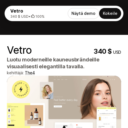
Vetro
Näytä demo
Kokeile
340 $ USD
•
100%
Vetro
340 $
USD
Luotu moderneille kauneusbrändeille
visuaalisesti elegantilla tavalla.
kehittäjä:
The4