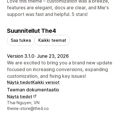
Love this theme – customization was a breeze,
features are elegant, docs are clear, and Mie's
support was fast and helpful. 5 stars!
Suunnitellut The4
Saa tukea
Kaikki teemat
Version 3.1.0
•
June 23, 2026
We are excited to bring you a brand new update
focused on increasing conversions, expanding
customization, and fixing key issues!
Näytä tiedot
Kaikki versiot
Teeman dokumentaatio
Näytä tiedot
Suunnittelijan yhteystiedot
Thai Nguyen, VN
theme-store@the4.co