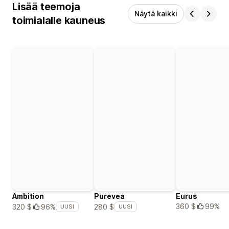
Lisää teemoja
Näytä kaikki
toimialalle kauneus
Ambition
Purevea
Eurus
360 $
99%
320 $
96%
280 $
UUSI
UUSI