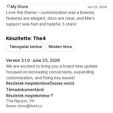
My Store
Jun 22, 2026
Love this theme – customization was a breeze,
features are elegant, docs are clear, and Mie's
support was fast and helpful. 5 stars!
Készítette: The4
Támogatás kérése
Minden téma
Version 3.1.0
•
June 23, 2026
We are excited to bring you a brand new update
focused on increasing conversions, expanding
customization, and fixing key issues!
Részletek megtekintése
Összes verzió
Témadokumentáció
Részletek megtekintése
Dizájner kapcsolattartási adatai
Thai Nguyen, VN
theme-store@the4.co