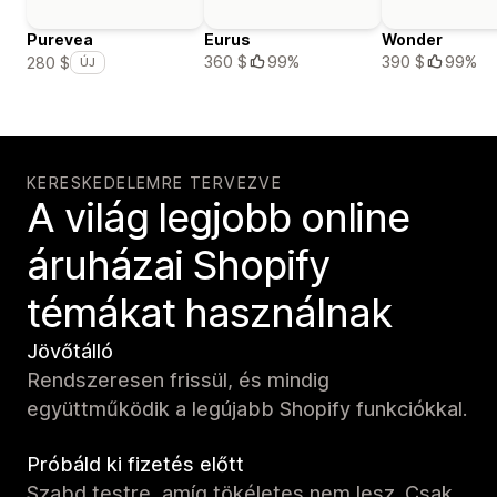
Purevea
Eurus
Wonder
360 $
99%
390 $
99%
280 $
ÚJ
KERESKEDELEMRE TERVEZVE
A világ legjobb online
áruházai Shopify
témákat használnak
Jövőtálló
Rendszeresen frissül, és mindig
együttműködik a legújabb Shopify funkciókkal.
Próbáld ki fizetés előtt
Szabd testre, amíg tökéletes nem lesz. Csak