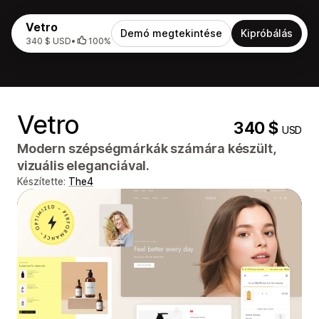
Vetro
Demó megtekintése
Kipróbálás
340 $ USD
•
100%
Vetro
340 $
USD
Modern szépségmárkák számára készült,
vizuális eleganciával.
Készítette:
The4