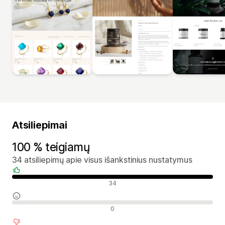
Atsiliepimai
100 % teigiamų
34 atsiliepimų apie visus išankstinius nustatymus
Teigiami atsiliepimai
34
Neutralūs atsiliepimai
0