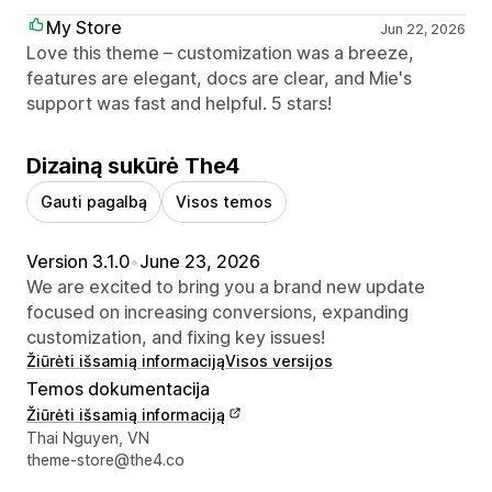
My Store
Jun 22, 2026
Love this theme – customization was a breeze,
features are elegant, docs are clear, and Mie's
support was fast and helpful. 5 stars!
Dizainą sukūrė The4
Gauti pagalbą
Visos temos
Version 3.1.0
•
June 23, 2026
We are excited to bring you a brand new update
focused on increasing conversions, expanding
customization, and fixing key issues!
Žiūrėti išsamią informaciją
Visos versijos
Temos dokumentacija
Žiūrėti išsamią informaciją
Kūrėjo kontaktiniai duomenys
Thai Nguyen, VN
theme-store@the4.co