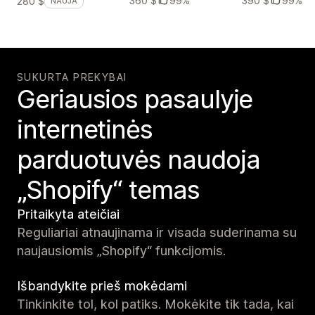
360 $
99%
390 $
99%
280 $
NAUJA
SUKURTA PREKYBAI
Geriausios pasaulyje
internetinės
parduotuvės naudoja
„Shopify“ temas
Pritaikyta ateičiai
Reguliariai atnaujinama ir visada suderinama su
naujausiomis „Shopify“ funkcijomis.
Išbandykite prieš mokėdami
Tinkinkite tol, kol patiks. Mokėkite tik tada, kai