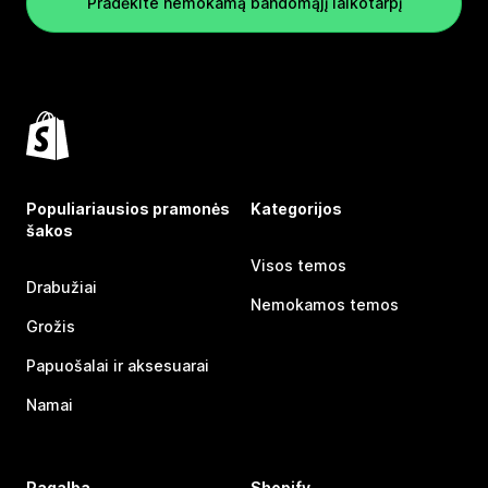
Pradėkite nemokamą bandomąjį laikotarpį
Populiariausios pramonės
Kategorijos
šakos
Visos temos
Drabužiai
Nemokamos temos
Grožis
Papuošalai ir aksesuarai
Namai
Pagalba
Shopify