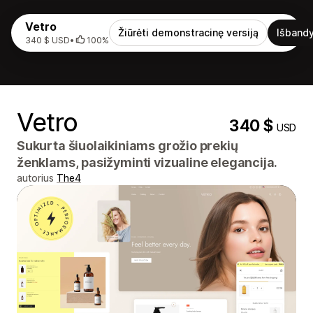
Vetro
Žiūrėti demonstracinę versiją
Išbandy
340 $ USD
•
100%
Vetro
340 $
USD
Sukurta šiuolaikiniams grožio prekių
ženklams, pasižyminti vizualine elegancija.
autorius
The4