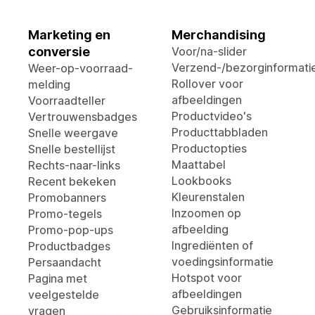
Marketing en
Merchandising
conversie
Voor/na-slider
Verzend-/bezorginformati
Weer-op-voorraad-
Rollover voor
melding
afbeeldingen
Voorraadteller
Productvideo's
Vertrouwensbadges
Producttabbladen
Snelle weergave
Productopties
Snelle bestellijst
Maattabel
Rechts-naar-links
Lookbooks
Recent bekeken
Kleurenstalen
Promobanners
Inzoomen op
Promo-tegels
afbeelding
Promo-pop-ups
Ingrediënten of
Productbadges
voedingsinformatie
Persaandacht
Hotspot voor
Pagina met
afbeeldingen
veelgestelde
Gebruiksinformatie
vragen