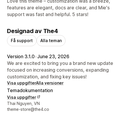
Love this theme – customization was a breeze,
features are elegant, docs are clear, and Mie's
support was fast and helpful. 5 stars!
Designad av The4
Få support
Alla teman
Version 3.1.0
•
June 23, 2026
We are excited to bring you a brand new update
focused on increasing conversions, expanding
customization, and fixing key issues!
Visa uppgifter
Alla versioner
Temadokumentation
Visa uppgifter
Designerns kontaktuppgifter
Thai Nguyen, VN
theme-store@the4.co