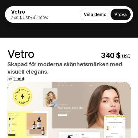
Vetro
Visa demo
Prova
340 $ USD
•
100%
Vetro
340 $
USD
Skapad för moderna skönhetsmärken med
visuell elegans.
av
The4