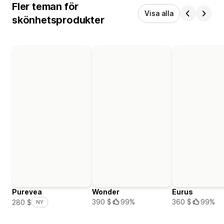
Fler teman för
Visa alla
skönhetsprodukter
Purevea
Wonder
Eurus
390 $
99%
360 $
99%
280 $
NY