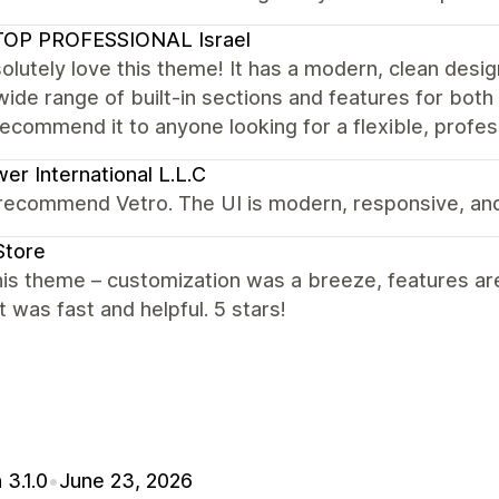
TOP PROFESSIONAL Israel
lutely love this theme! It has a modern, clean desi
wide range of built-in sections and features for b
recommend it to anyone looking for a flexible, profe
er International L.L.C
recommend Vetro. The UI is modern, responsive, and
Store
is theme – customization was a breeze, features are
 was fast and helpful. 5 stars!
 3.1.0
•
June 23, 2026