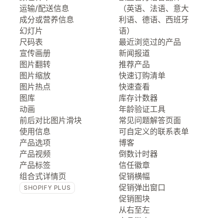
运输/配送信息
（英语、法语、意大
成分或营养信息
利语、德语、西班牙
幻灯片
语）
尺码表
最近浏览过的产品
宣传画册
新闻报道
图片翻转
推荐产品
图片缩放
快速订购清单
图片热点
快速查看
图库
库存计数器
动画
年龄验证工具
前后对比图片滑块
常见问题解答页面
使用信息
可自定义的联系表单
产品选项
博客
产品视频
倒数计时器
产品标签
信任徽章
组合式详情页
促销横幅
促销弹出窗口
SHOPIFY PLUS
促销图块
从右至左