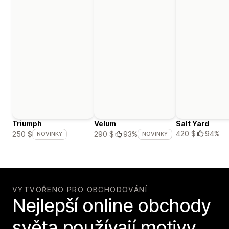
Triumph
Velum
Salt Yard
420 $
94%
250 $
290 $
93%
NOVINKY
NOVINKY
VYTVOŘENO PRO OBCHODOVÁNÍ
Nejlepší online obchody
světa používají motivy