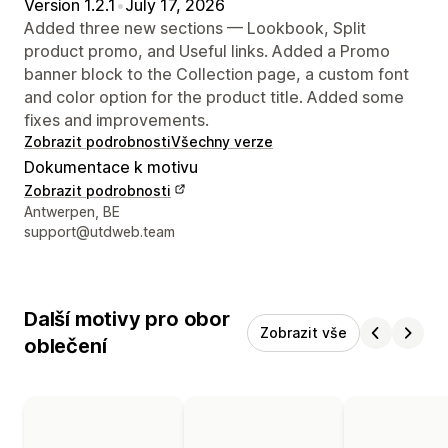
Version 1.2.1
•
July 17, 2026
Added three new sections — Lookbook, Split
product promo, and Useful links. Added a Promo
banner block to the Collection page, a custom font
and color option for the product title. Added some
fixes and improvements.
Zobrazit podrobnosti
Všechny verze
Dokumentace k motivu
Zobrazit podrobnosti
Kontaktní údaje designéra
Antwerpen, BE
support@utdweb.team
Další motivy pro obor
Zobrazit vše
oblečení