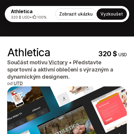
Athletica
Zobrazit ukázku
Vyzkoušet
320 $ USD
•
100%
Athletica
320 $
USD
Součást motivu
Victory
•
Představte
sportovní a aktivní oblečení s výrazným a
dynamickým designem.
od
UTD