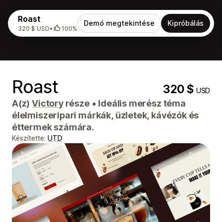
Roast
Demó megtekintése
Kipróbálás
320 $ USD
•
100%
Roast
320 $
USD
A(z)
Victory
része
•
Ideális merész téma
élelmiszeripari márkák, üzletek, kávézók és
éttermek számára.
Készítette:
UTD