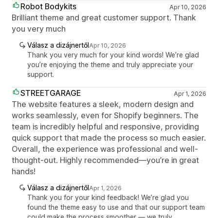
Robot Bodykits
Apr 10, 2026
Brilliant theme and great customer support. Thank
you very much
Válasz a dizájnertől
Apr 10, 2026
Thank you very much for your kind words! We’re glad
you’re enjoying the theme and truly appreciate your
support.
STREETGARAGE
Apr 1, 2026
The website features a sleek, modern design and
works seamlessly, even for Shopify beginners. The
team is incredibly helpful and responsive, providing
quick support that made the process so much easier.
Overall, the experience was professional and well-
thought-out. Highly recommended—you’re in great
hands!
Válasz a dizájnertől
Apr 1, 2026
Thank you for your kind feedback! We’re glad you
found the theme easy to use and that our support team
could make the process smoother — we truly