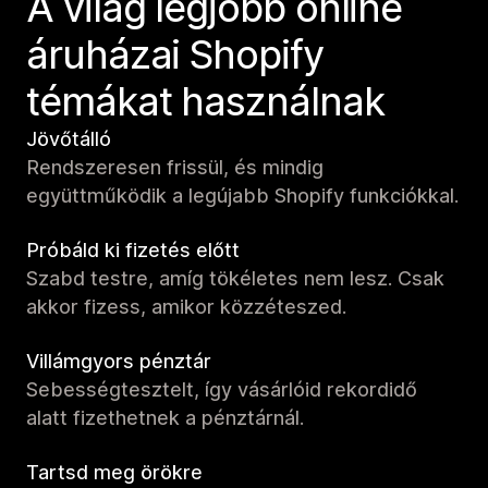
A világ legjobb online
áruházai Shopify
témákat használnak
Jövőtálló
Rendszeresen frissül, és mindig
együttműködik a legújabb Shopify funkciókkal.
Próbáld ki fizetés előtt
Szabd testre, amíg tökéletes nem lesz. Csak
akkor fizess, amikor közzéteszed.
Villámgyors pénztár
Sebességtesztelt, így vásárlóid rekordidő
alatt fizethetnek a pénztárnál.
Tartsd meg örökre