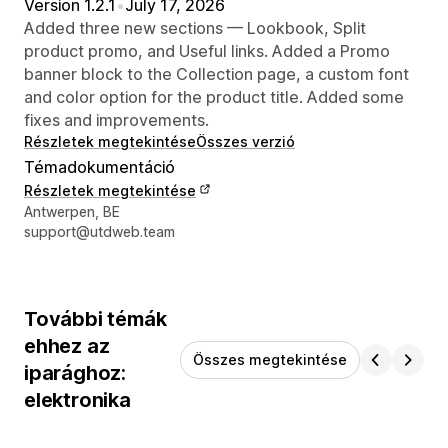
Version 1.2.1
•
July 17, 2026
Added three new sections — Lookbook, Split
product promo, and Useful links. Added a Promo
banner block to the Collection page, a custom font
and color option for the product title. Added some
fixes and improvements.
Részletek megtekintése
Összes verzió
Témadokumentáció
Részletek megtekintése
Dizájner kapcsolattartási adatai
Antwerpen, BE
support@utdweb.team
További témák
ehhez az
Összes megtekintése
iparághoz:
elektronika