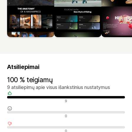
Atsiliepimai
100 % teigiamų
9 atsiliepimų apie visus išankstinius nustatymus
Teigiami atsiliepimai
9
Neutralūs atsiliepimai
0
Neigiami atsiliepimai
0