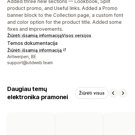
Added three new sections — Lookbook, Split
product promo, and Useful links. Added a Promo
banner block to the Collection page, a custom font
and color option for the product title. Added some
fixes and improvements.
Žiūrėti išsamią informaciją
Visos versijos
Temos dokumentacija
Žiūrėti išsamią informaciją
Kūrėjo kontaktiniai duomenys
Antwerpen, BE
support@utdweb.team
Daugiau temų
Žiūrėti visus
elektronika pramonei