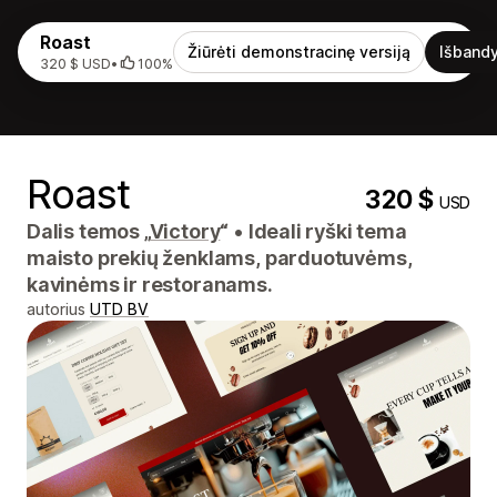
Roast
Žiūrėti demonstracinę versiją
Išbandy
320 $ USD
•
100%
Roast
320 $
USD
Dalis temos „
Victory
“
•
Ideali ryški tema
maisto prekių ženklams, parduotuvėms,
kavinėms ir restoranams.
autorius
UTD BV