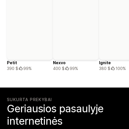
Petit
Nexvo
Ignite
390 $
99%
400 $
99%
380 $
100%
SUKURTA PREKYBAI
Geriausios pasaulyje
internetinės