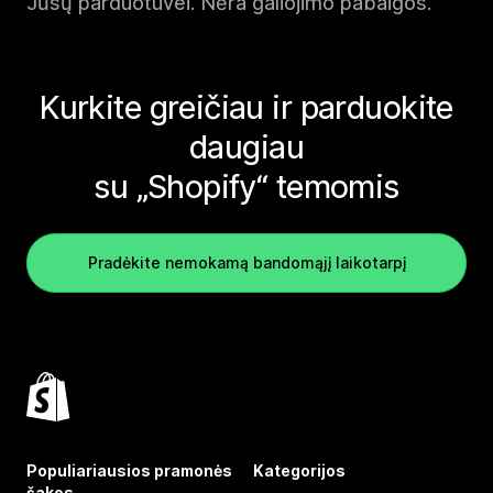
Jūsų parduotuvei. Nėra galiojimo pabaigos.
Kurkite greičiau ir parduokite
daugiau
su „Shopify“ temomis
Pradėkite nemokamą bandomąjį laikotarpį
Populiariausios pramonės
Kategorijos
šakos