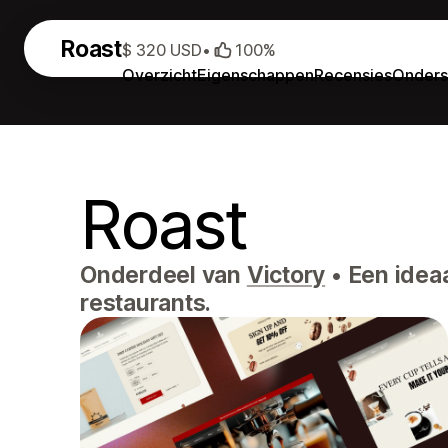
Roast
$ 320 USD
•
100%
Overzicht
Eigenschappen
Recensies
Onders
Roast
Onderdeel van
Victory
•
Een ideaa
restaurants.