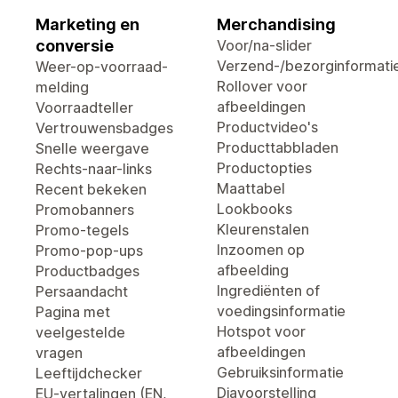
Marketing en
Merchandising
conversie
Voor/na-slider
Verzend-/bezorginformati
Weer-op-voorraad-
Rollover voor
melding
afbeeldingen
Voorraadteller
Productvideo's
Vertrouwensbadges
Producttabbladen
Snelle weergave
Productopties
Rechts-naar-links
Maattabel
Recent bekeken
Lookbooks
Promobanners
Kleurenstalen
Promo-tegels
Inzoomen op
Promo-pop-ups
afbeelding
Productbadges
Ingrediënten of
Persaandacht
voedingsinformatie
Pagina met
Hotspot voor
veelgestelde
afbeeldingen
vragen
Gebruiksinformatie
Leeftijdchecker
Diavoorstelling
EU-vertalingen (EN,