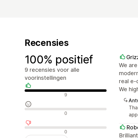
Recensies
100% positief
Griz
We are 
9 recensies voor alle
modern,
voorinstellingen
real e-
We hig
Positieve recensies
9
Ant
Tha
Neutrale recensies
0
app
Robo
Negatieve recensies
0
Brilli