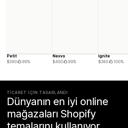
Petit
Nexvo
Ignite
$390
99%
$400
99%
$380
100%
TICARET IÇIN TASARLANDI
Dünyanın en iyi online
mağazaları Shopify
temalarını kullanıyor