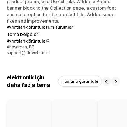
product promo, and Useful links. Added a Promo
banner block to the Collection page, a custom font
and color option for the product title. Added some
fixes and improvements.
Ayrıntıları görüntüle
Tüm sürümler
Tema belgeleri
Ayrıntıları görüntüle
Tasarımcı iletişim bilgileri
Antwerpen, BE
support@utdweb.team
elektronik için
Tümünü görüntüle
daha fazla tema