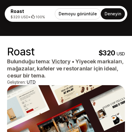
Roast
Demoyu görüntüle
Deneyin
$320 USD
•
100%
Roast
$320
USD
Bulunduğu tema:
Victory
•
Yiyecek markaları,
mağazalar, kafeler ve restoranlar için ideal,
cesur bir tema.
Geliştiren:
UTD