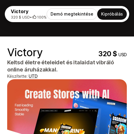
Victory
Demó megtekintése
Kipróbálás
320 $ USD
•
100%
Victory
320 $
USD
Keltsd életre ételeidet és italaidat vibráló
online áruházakkal.
Készítette:
UTD