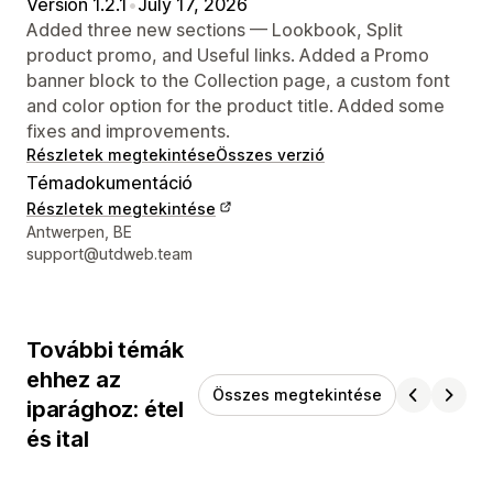
Version 1.2.1
•
July 17, 2026
Added three new sections — Lookbook, Split
product promo, and Useful links. Added a Promo
banner block to the Collection page, a custom font
and color option for the product title. Added some
fixes and improvements.
Részletek megtekintése
Összes verzió
Témadokumentáció
Részletek megtekintése
Dizájner kapcsolattartási adatai
Antwerpen, BE
support@utdweb.team
További témák
ehhez az
Összes megtekintése
iparághoz: étel
és ital