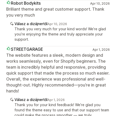
Robot Bodykits
Apr 10, 2026
Brilliant theme and great customer support. Thank
you very much
Válasz a dizájnertől
Apr 10, 2026
Thank you very much for your kind words! We’re glad
you’re enjoying the theme and truly appreciate your
support.
STREETGARAGE
Apr 1, 2026
The website features a sleek, modern design and
works seamlessly, even for Shopify beginners. The
team is incredibly helpful and responsive, providing
quick support that made the process so much easier.
Overall, the experience was professional and well-
thought-out. Highly recommended—you’re in great
hands!
Válasz a dizájnertől
Apr 1, 2026
Thank you for your kind feedback! We’re glad you
found the theme easy to use and that our support team
could make the process smoother — we truly