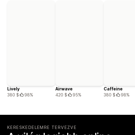
Lively
Airwave
Caffeine
380 $
98%
420 $
95%
380 $
98%
KERESKEDELEMRE TERVEZVE