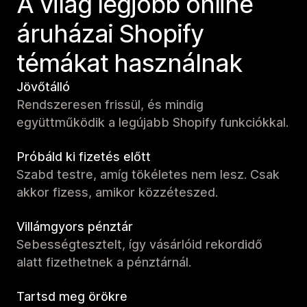
A világ legjobb online
áruházai Shopify
témákat használnak
Jövőtálló
Rendszeresen frissül, és mindig
együttműködik a legújabb Shopify funkciókkal.
Próbáld ki fizetés előtt
Szabd testre, amíg tökéletes nem lesz. Csak
akkor fizess, amikor közzéteszed.
Villámgyors pénztár
Sebességtesztelt, így vásárlóid rekordidő
alatt fizethetnek a pénztárnál.
Tartsd meg örökre