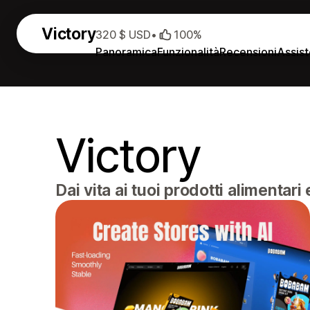
Victory
320 $ USD
•
100%
Panoramica
Funzionalità
Recensioni
Assis
Victory
Dai vita ai tuoi prodotti alimentar