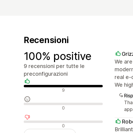
Recensioni
100% positive
Griz
We are 
9 recensioni per tutte le
modern,
preconfigurazioni
real e-
We hig
Recensioni positive
9
Ris
Tha
Recensioni neutrali
0
app
Robo
Recensioni negative
0
Brilli