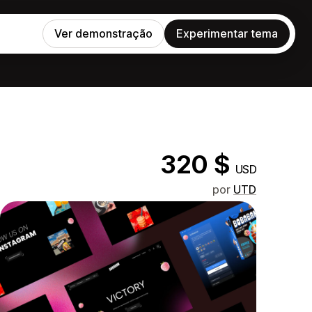
Ver demonstração
Experimentar tema
320 $
USD
por
UTD