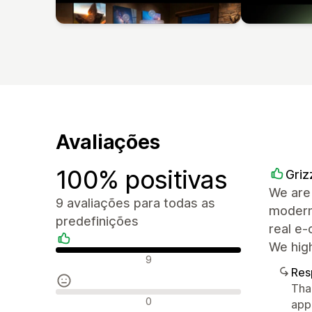
Avaliações
100% positivas
Griz
We are 
9 avaliações para todas as
modern,
predefinições
real e-
We hig
Avaliações positivas
9
Res
Tha
Avaliações neutras
0
app