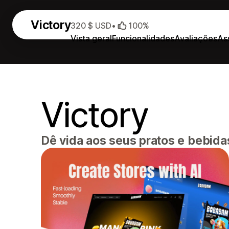
Victory
320 $ USD
•
100%
Vista geral
Funcionalidades
Avaliações
As
Victory
Dê vida aos seus pratos e bebidas