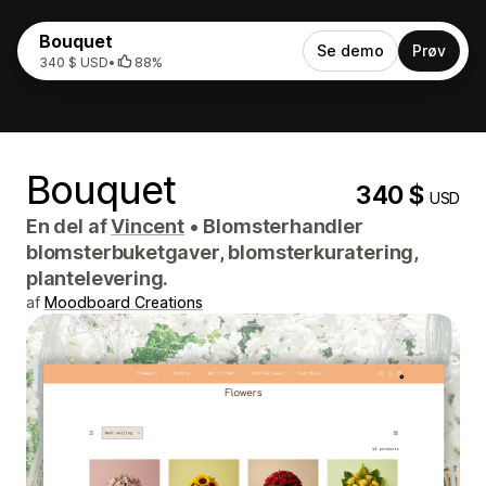
Bouquet
Se demo
Prøv
340 $ USD
•
88%
Bouquet
340 $
USD
En del af
Vincent
•
Blomsterhandler
blomsterbuketgaver, blomsterkuratering,
plantelevering.
af
Moodboard Creations