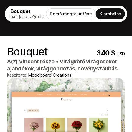
Bouquet
Demó megtekintése
Kipróbálás
340 $ USD
•
88%
Bouquet
340 $
USD
A(z)
Vincent
része
•
Virágkötő virágcsokor
ajándékok, virággondozás, növényszállítás.
Készítette:
Moodboard Creations