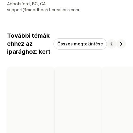
Dizájner kapcsolattartási adatai
Abbotsford, BC, CA
support@moodboard-creations.com
További témák
ehhez az
Összes megtekintése
iparághoz: kert