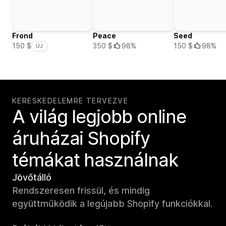
Frond
Peace
Seed
350 $
98%
150 $
98%
150 $
ÚJ
KERESKEDELEMRE TERVEZVE
A világ legjobb online
áruházai Shopify
témákat használnak
Jövőtálló
Rendszeresen frissül, és mindig
együttműködik a legújabb Shopify funkciókkal.