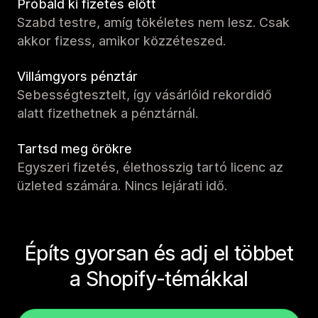
Próbáld ki fizetés előtt
Szabd testre, amíg tökéletes nem lesz. Csak
akkor fizess, amikor közzéteszed.
Villámgyors pénztár
Sebességtesztelt, így vásárlóid rekordidő
alatt fizethetnek a pénztárnál.
Tartsd meg örökre
Egyszeri fizetés, élethosszig tartó licenc az
üzleted számára. Nincs lejárati idő.
Építs gyorsan és adj el többet
a Shopify-témákkal