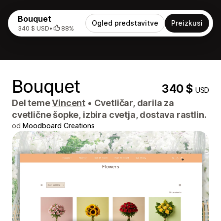
Bouquet
Ogled predstavitve
Preizkusi
340 $ USD
•
88%
Bouquet
340 $
USD
Del teme
Vincent
•
Cvetličar, darila za
cvetlične šopke, izbira cvetja, dostava rastlin.
od
Moodboard Creations