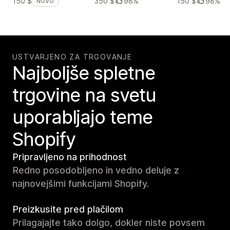
350 $
98%
150 $
98%
150 $
NOVO
USTVARJENO ZA TRGOVANJE
Najboljše spletne
trgovine na svetu
uporabljajo teme
Shopify
Pripravljeno na prihodnost
Redno posodobljeno in vedno deluje z
najnovejšimi funkcijami Shopify.
Preizkusite pred plačilom
Prilagajajte tako dolgo, dokler niste povsem