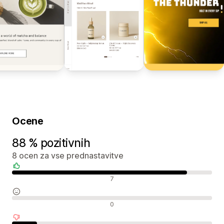
Ocene
88 % pozitivnih
8 ocen za vse prednastavitve
Pozitivne ocene
7
Nevtralne ocene
0