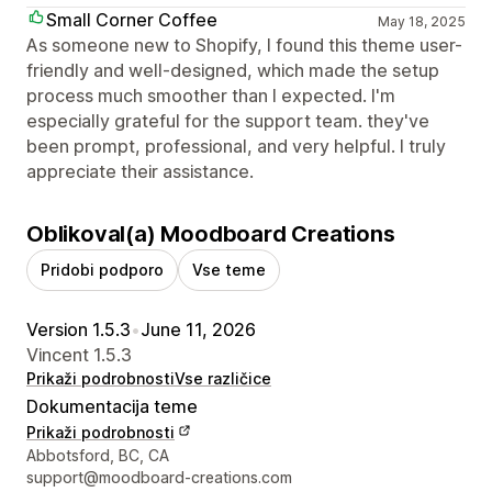
Small Corner Coffee
May 18, 2025
As someone new to Shopify, I found this theme user-
friendly and well-designed, which made the setup
process much smoother than I expected. I'm
especially grateful for the support team. they've
been prompt, professional, and very helpful. I truly
appreciate their assistance.
Oblikoval(a) Moodboard Creations
Pridobi podporo
Vse teme
Version 1.5.3
•
June 11, 2026
Vincent 1.5.3
Prikaži podrobnosti
Vse različice
Dokumentacija teme
Prikaži podrobnosti
Podatki za stik z oblikovalcem
Abbotsford, BC, CA
support@moodboard-creations.com