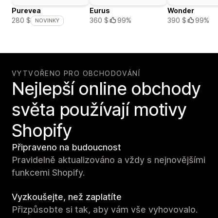
Purevea
Eurus
Wonder
360 $
99%
390 $
99%
280 $
NOVINKY
VYTVOŘENO PRO OBCHODOVÁNÍ
Nejlepší online obchody
světa používají motivy
Shopify
Připraveno na budoucnost
Pravidelně aktualizováno a vždy s nejnovějšími
funkcemi Shopify.
Vyzkoušejte, než zaplatíte
Přizpůsobte si tak, aby vám vše vyhovovalo.