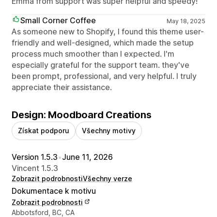
Emma from support was super helpful and speedy!
Small Corner Coffee
May 18, 2025
As someone new to Shopify, I found this theme user-
friendly and well-designed, which made the setup
process much smoother than I expected. I'm
especially grateful for the support team. they've
been prompt, professional, and very helpful. I truly
appreciate their assistance.
Design: Moodboard Creations
Získat podporu
Všechny motivy
Version 1.5.3
•
June 11, 2026
Vincent 1.5.3
Zobrazit podrobnosti
Všechny verze
Dokumentace k motivu
Zobrazit podrobnosti
Kontaktní údaje designéra
Abbotsford, BC, CA