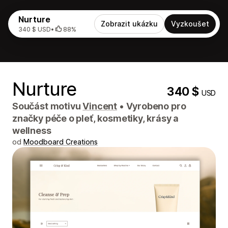
Nurture
Zobrazit ukázku
Vyzkoušet
340 $ USD
•
88%
Nurture
340 $
USD
Součást motivu
Vincent
•
Vyrobeno pro
značky péče o pleť, kosmetiky, krásy a
wellness
od
Moodboard Creations