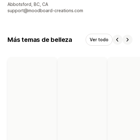
Detalles de contacto del diseñador
Abbotsford, BC, CA
support@moodboard-creations.com
Más temas de belleza
Ver todo