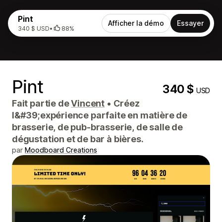
Pint
Afficher la démo
Essayer
340 $ USD
•
88%
Pint
340 $
USD
Fait partie de
Vincent
•
Créez
l&#39;expérience parfaite en matière de
brasserie, de pub-brasserie, de salle de
dégustation et de bar à bières.
par
Moodboard Creations