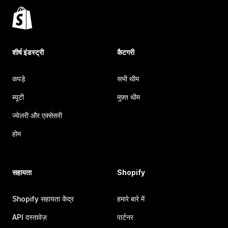
शीर्ष इंडस्ट्री
कैटगरी
कपड़े
सभी थीम
ब्यूटी
मुफ़्त थीम
ज्वेलरी और एक्सेसरी
होम
सहायता
Shopify
Shopify सहायता केंद्र
हमारे बारे में
API दस्तावेज़
पार्टनर