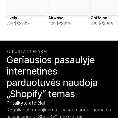
Lively
Airwave
Caffeine
380 $
98%
420 $
95%
380 $
98%
SUKURTA PREKYBAI
Geriausios pasaulyje
internetinės
parduotuvės naudoja
„Shopify“ temas
Pritaikyta ateičiai
Reguliariai atnaujinama ir visada suderinama su
naujausiomis „Shopify“ funkcijomis.