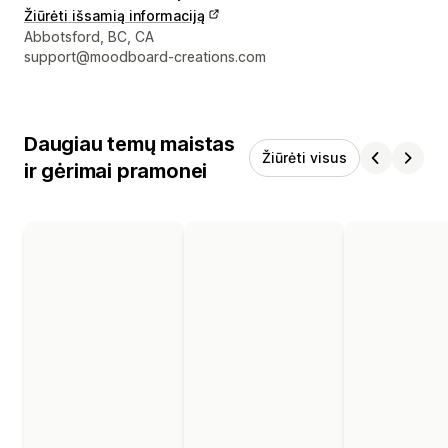
Žiūrėti išsamią informaciją
Kūrėjo kontaktiniai duomenys
Abbotsford, BC, CA
support@moodboard-creations.com
Daugiau temų maistas
Žiūrėti visus
ir gėrimai pramonei