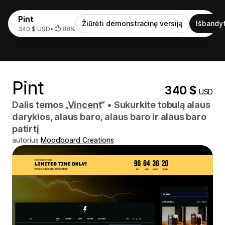
Pint
Žiūrėti demonstracinę versiją
Išbandyt
340 $ USD
•
88%
Pint
340 $
USD
Dalis temos „
Vincent
“
•
Sukurkite tobulą alaus
daryklos, alaus baro, alaus baro ir alaus baro
patirtį
autorius
Moodboard Creations