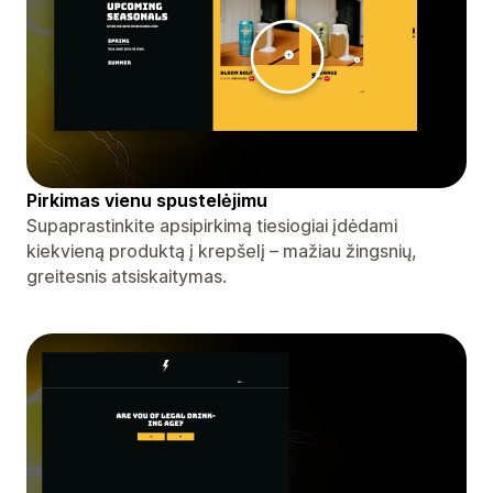
Pirkimas vienu spustelėjimu
Supaprastinkite apsipirkimą tiesiogiai įdėdami
kiekvieną produktą į krepšelį – mažiau žingsnių,
greitesnis atsiskaitymas.