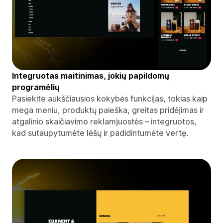
Integruotas maitinimas, jokių papildomų
programėlių
Pasiekite aukščiausios kokybės funkcijas, tokias kaip
mega meniu, produktų paieška, greitas pridėjimas ir
atgalinio skaičiavimo reklamjuostės – integruotos,
kad sutaupytumėte lėšų ir padidintumėte vertę.