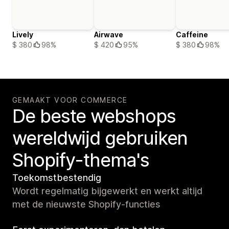
Lively
Airwave
Caffeine
$ 380
98%
$ 420
95%
$ 380
98%
GEMAAKT VOOR COMMERCE
De beste webshops
wereldwijd gebruiken
Shopify-thema's
Toekomstbestendig
Wordt regelmatig bijgewerkt en werkt altijd
met de nieuwste Shopify-functies