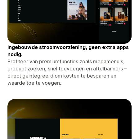
Ingebouwde stroomvoorziening, geen extra apps
nodig.
Profiteer van premiumfuncties zoals megamenu's,
product zoeken, snel toevoegen en aftelbanners –
direct geïntegreerd om kosten te besparen en
waarde toe te voegen.