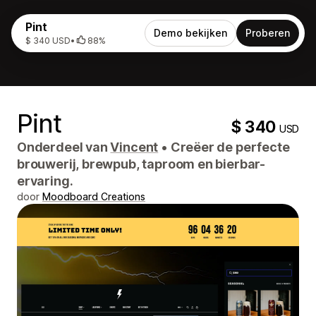
Pint
Demo bekijken
Proberen
$ 340 USD
•
88%
Pint
$ 340
USD
Onderdeel van
Vincent
•
Creëer de perfecte
brouwerij, brewpub, taproom en bierbar-
ervaring.
door
Moodboard Creations