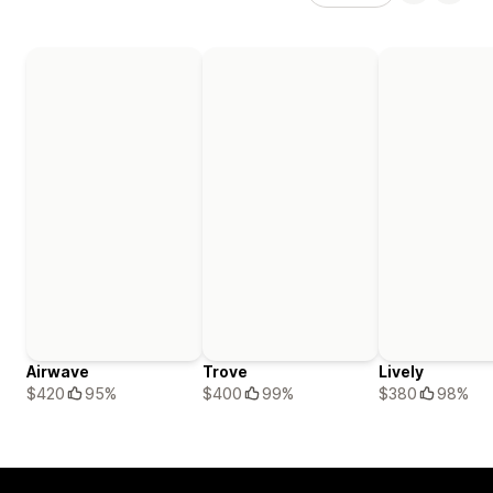
Airwave
Trove
Lively
$420
95%
$400
99%
$380
98%