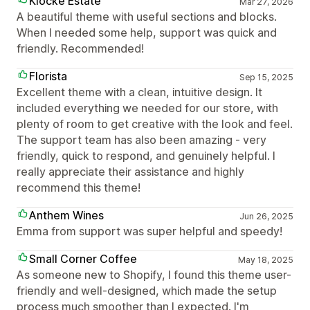
Klocke Estate
Mar 27, 2026
A beautiful theme with useful sections and blocks.
When I needed some help, support was quick and
friendly. Recommended!
Florista
Sep 15, 2025
Excellent theme with a clean, intuitive design. It
included everything we needed for our store, with
plenty of room to get creative with the look and feel.
The support team has also been amazing - very
friendly, quick to respond, and genuinely helpful. I
really appreciate their assistance and highly
recommend this theme!
Anthem Wines
Jun 26, 2025
Emma from support was super helpful and speedy!
Small Corner Coffee
May 18, 2025
As someone new to Shopify, I found this theme user-
friendly and well-designed, which made the setup
process much smoother than I expected. I'm