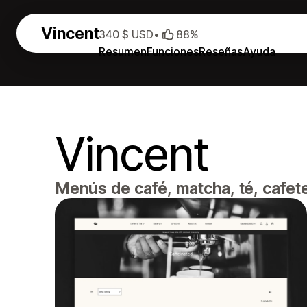
Vincent
340 $ USD
•
88%
Resumen
Funciones
Reseñas
Ayuda
Vincent
Menús de café, matcha, té, cafete