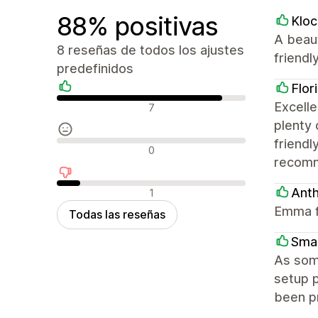
88% positivas
Kloc
A beau
8 reseñas de todos los ajustes
friend
predefinidos
Flor
Reseñas positivas
Excelle
7
plenty 
friendl
Reseñas neutras
0
recomm
Reseñas negativas
Ant
1
Emma f
Todas las reseñas
Smal
As som
setup p
been pr