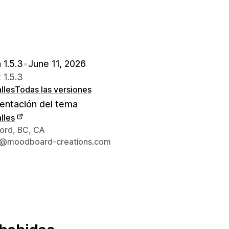
 1.5.3
•
June 11, 2026
 1.5.3
lles
Todas las versiones
ntación del tema
lles
 de contacto del diseñador
ord, BC, CA
t@moodboard-creations.com