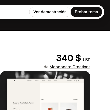
Ver demostración
Probar tema
340 $
USD
de
Moodboard Creations