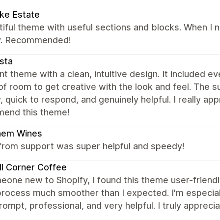
ke Estate
tiful theme with useful sections and blocks. When I
ly. Recommended!
ista
nt theme with a clean, intuitive design. It included 
of room to get creative with the look and feel. The
y, quick to respond, and genuinely helpful. I really ap
end this theme!
hem Wines
rom support was super helpful and speedy!
l Corner Coffee
eone new to Shopify, I found this theme user-friend
rocess much smoother than I expected. I'm especiall
ompt, professional, and very helpful. I truly apprecia