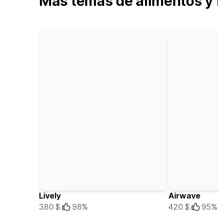
Más temas de alimentos y
Lively
Airwave
380 $
98%
420 $
95%