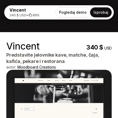
Vincent
Pogledaj demo
Isprobaj
340 $ USD
•
88%
Vincent
340 $
USD
Predstavite jelovnike kave, matche, čaja,
kafića, pekare i restorana
autor:
Moodboard Creations