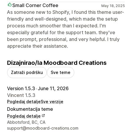
Small Corner Coffee
May 18, 2025
As someone new to Shopify, I found this theme user-
friendly and well-designed, which made the setup
process much smoother than I expected. I'm
especially grateful for the support team. they've
been prompt, professional, and very helpful. I truly
appreciate their assistance.
Dizajnirao/la Moodboard Creations
Zatraži podršku
Sve teme
Version 1.5.3
•
June 11, 2026
Vincent 1.5.3
Pogledaj detalje
Sve verzije
Dokumentacija teme
Pogledaj detalje
Podaci za kontakt dizajnera
Abbotsford, BC, CA
support@moodboard-creations.com