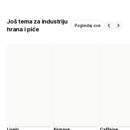
Još tema za industriju
Pogledaj sve
hrana i piće
Lively
Airwave
Caffeine