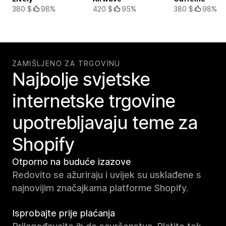
380 $
98%
420 $
95%
380 $
98%
ZAMIŠLJENO ZA TRGOVINU
Najbolje svjetske
internetske trgovine
upotrebljavaju teme za
Shopify
Otporno na buduće izazove
Redovito se ažuriraju i uvijek su usklađene s
najnovijim značajkama platforme Shopify.
Isprobajte prije plaćanja