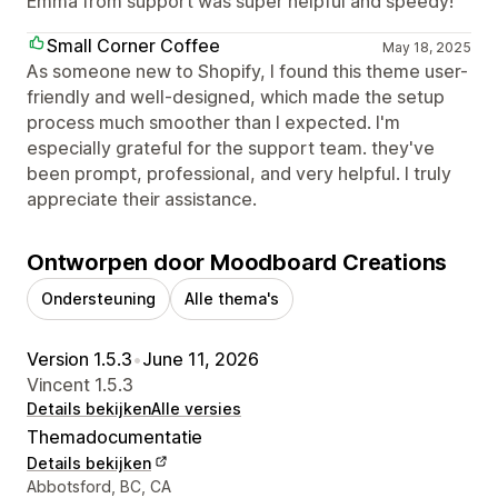
Emma from support was super helpful and speedy!
Small Corner Coffee
May 18, 2025
As someone new to Shopify, I found this theme user-
friendly and well-designed, which made the setup
process much smoother than I expected. I'm
especially grateful for the support team. they've
been prompt, professional, and very helpful. I truly
appreciate their assistance.
Ontworpen door Moodboard Creations
Ondersteuning
Alle thema's
Version 1.5.3
•
June 11, 2026
Vincent 1.5.3
Details bekijken
Alle versies
Themadocumentatie
Details bekijken
Contactgegevens ontwerper
Abbotsford, BC, CA