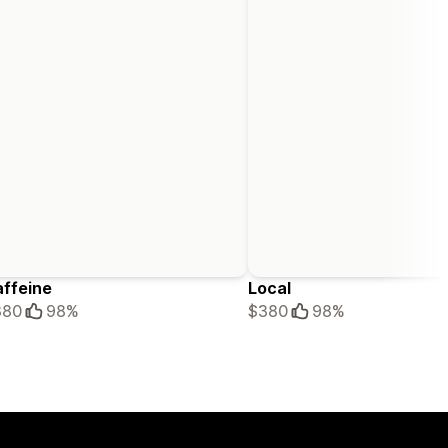
ffeine
Local
380
98%
$380
98%