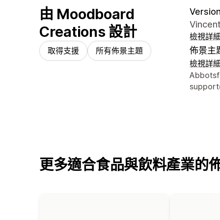
由 Moodboard
Version
Vincent
Creations 設計
檢視詳
佈景主
取得支援
所有佈景主題
檢視詳
設計者
Abbotsf
suppor
更多適合食品與飲料產業的