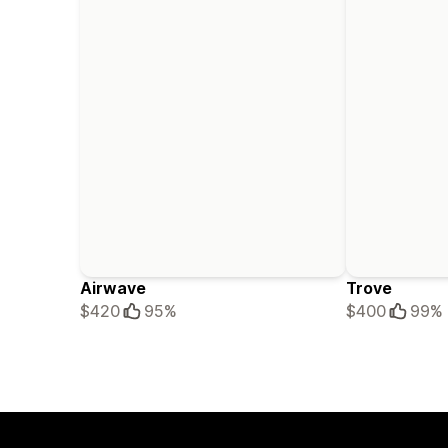
Airwave
Trove
$420
95%
$400
99%