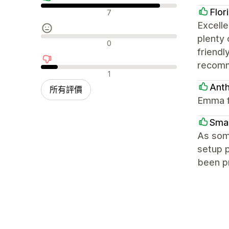
正面評論
Flor
7
Excelle
plenty 
中立評論
0
friendl
recomm
負面評論
1
Ant
所有評價
Emma f
Smal
As som
setup p
been pr