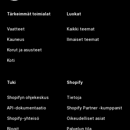
Tärkeimmät toimialat
Luokat
Vaatteet
Kaikki teemat
Kauneus
Ilmaiset teemat
Korut ja asusteet
Koti
Tuki
Shopify
Shopifyn ohjekeskus
Tietoja
API-dokumentaatio
Shopify Partner ‑kumppanit
Shopify-yhteisö
Oikeudelliset asiat
Blogit
Palvelun tila