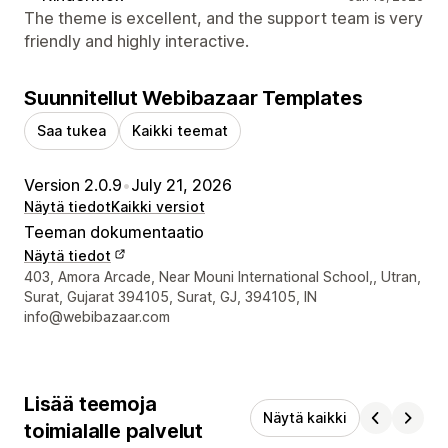
The theme is excellent, and the support team is very
friendly and highly interactive.
Suunnitellut Webibazaar Templates
Saa tukea
Kaikki teemat
Version 2.0.9
•
July 21, 2026
Näytä tiedot
Kaikki versiot
Teeman dokumentaatio
Näytä tiedot
Suunnittelijan yhteystiedot
403, Amora Arcade, Near Mouni International School,, Utran,
Surat, Gujarat 394105, Surat, GJ, 394105, IN
info@webibazaar.com
Lisää teemoja
Näytä kaikki
toimialalle palvelut