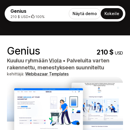
Genius
Näytä demo
Kokeile
210 $ USD
•
100%
Genius
210 $
USD
Kuuluu ryhmään
Viola
•
Palveluita varten
rakennettu, menestykseen suunniteltu
kehittäjä:
Webibazaar Templates