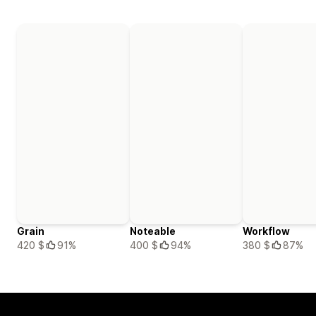
Grain
Noteable
Workflow
420 $
91%
400 $
94%
380 $
87%