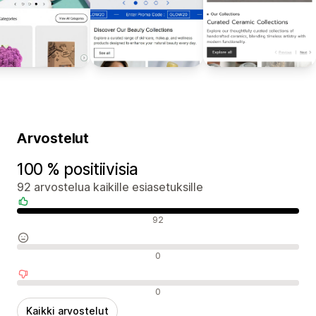
Arvostelut
100 % positiivisia
92 arvostelua kaikille esiasetuksille
Positiiviset arvostelut
92
Neutraalit arvostelut
0
Negatiiviset arvostelut
0
Kaikki arvostelut