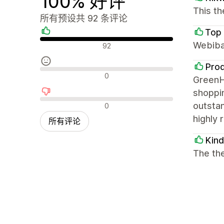
100% 好评
This th
所有预设共 92 条评论
Top 
好评
Webiba
92
Prod
中评
0
GreenHu
shoppin
差评
outstan
0
highly 
所有评论
Kin
The the