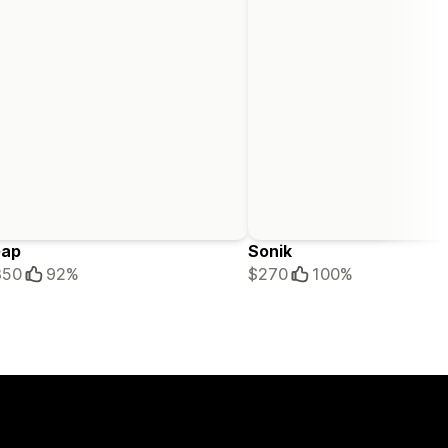
eap
Sonik
350
92%
$270
100%