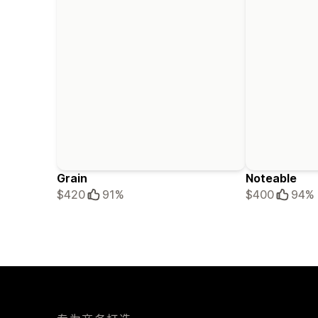
Grain
Noteable
$420
91%
$400
94%