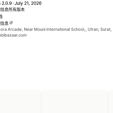
 2.0.9
•
July 21, 2026
细信息
所有版本
档
细信息
联系方式
ra Arcade, Near Mouni International School,, Utran, Surat,
bibazaar.com