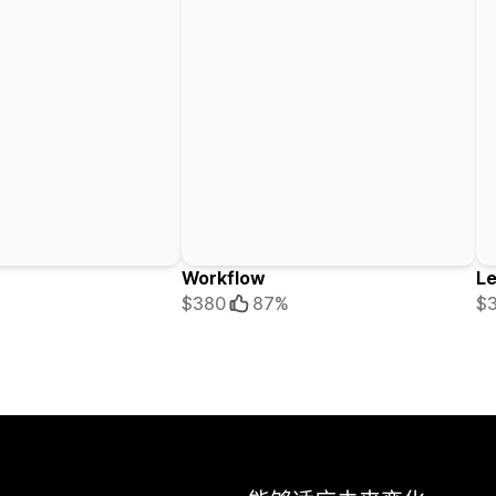
Workflow
L
$380
87%
$