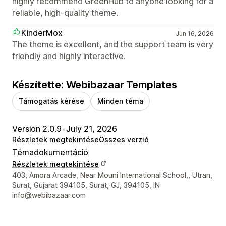
highly recommend GreenHub to anyone looking for a
reliable, high-quality theme.
KinderMox
Jun 16, 2026
The theme is excellent, and the support team is very
friendly and highly interactive.
Készítette: Webibazaar Templates
Támogatás kérése
Minden téma
Version 2.0.9
•
July 21, 2026
Részletek megtekintése
Összes verzió
Témadokumentáció
Részletek megtekintése
Dizájner kapcsolattartási adatai
403, Amora Arcade, Near Mouni International School,, Utran,
Surat, Gujarat 394105, Surat, GJ, 394105, IN
info@webibazaar.com