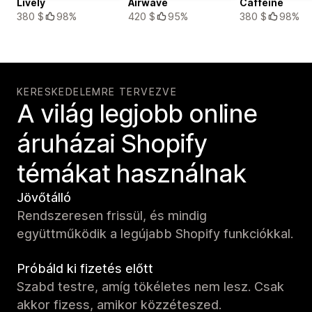
Lively
Airwave
Caffeine
380 $
98%
420 $
95%
380 $
98%
KERESKEDELEMRE TERVEZVE
A világ legjobb online
áruházai Shopify
témákat használnak
Jövőtálló
Rendszeresen frissül, és mindig
együttműködik a legújabb Shopify funkciókkal.
Próbáld ki fizetés előtt
Szabd testre, amíg tökéletes nem lesz. Csak
akkor fizess, amikor közzéteszed.