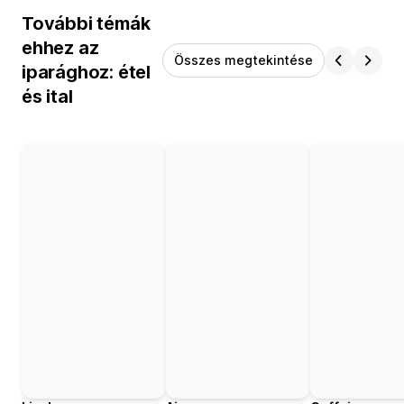
További témák
ehhez az
Összes megtekintése
iparághoz: étel
és ital