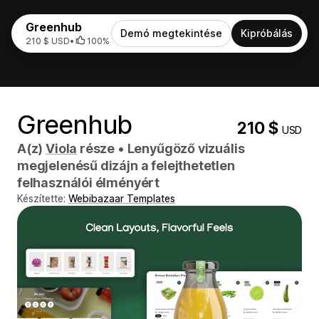
Greenhub
Demó megtekintése
Kipróbálás
210 $ USD
•
100%
Greenhub
210 $
USD
A(z)
Viola
része
•
Lenyűgöző vizuális
megjelenésű dizájn a felejthetetlen
felhasználói élményért
Készítette:
Webibazaar Templates