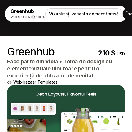
Greenhub
Vizualizați varianta demonstrativă
În
210 $ USD
•
100%
Greenhub
210 $
USD
Face parte din
Viola
•
Temă de design cu
elemente vizuale uimitoare pentru o
experiență de utilizator de neuitat
de
Webibazaar Templates