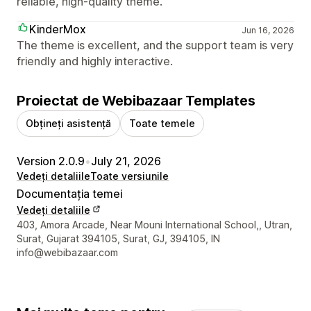
reliable, high-quality theme.
KinderMox
Jun 16, 2026
The theme is excellent, and the support team is very
friendly and highly interactive.
Proiectat de Webibazaar Templates
Obțineți asistență
Toate temele
Version 2.0.9
•
July 21, 2026
Vedeți detaliile
Toate versiunile
Documentația temei
Vedeți detaliile
Detaliile de contact ale designerului
403, Amora Arcade, Near Mouni International School,, Utran,
Surat, Gujarat 394105, Surat, GJ, 394105, IN
info@webibazaar.com