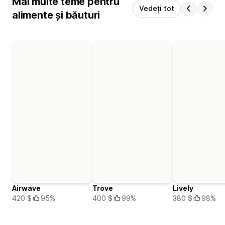
Mai multe teme pentru
Vedeți tot
alimente și băuturi
Airwave
Trove
Lively
420 $
95%
400 $
99%
380 $
98%