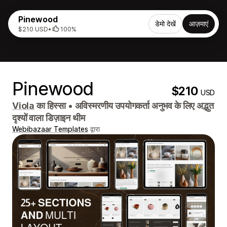
Pinewood
डेमो देखें
आज़माएं
$210 USD
•
100%
Pinewood
$210
USD
Viola
का हिस्सा
•
अविस्मरणीय उपयोगकर्ता अनुभव के लिए अद्भुत
दृश्यों वाला डिज़ाइन थीम
Webibazaar Templates
द्वारा