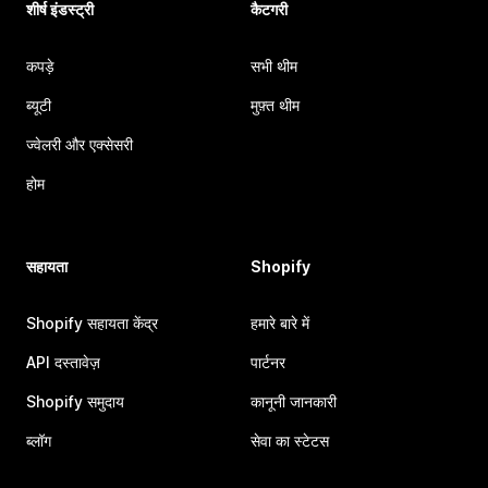
शीर्ष इंडस्ट्री
कैटगरी
कपड़े
सभी थीम
ब्यूटी
मुफ़्त थीम
ज्वेलरी और एक्सेसरी
होम
सहायता
Shopify
Shopify सहायता केंद्र
हमारे बारे में
API दस्तावेज़
पार्टनर
Shopify समुदाय
कानूनी जानकारी
ब्लॉग
सेवा का स्टेटस