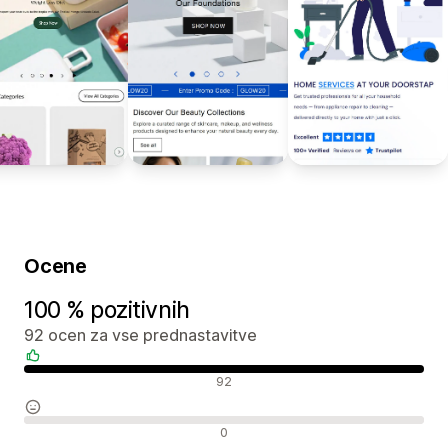
Ocene
100 % pozitivnih
92 ocen za vse prednastavitve
Pozitivne ocene
92
Nevtralne ocene
0