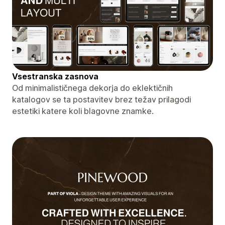
Vsestranska zasnova
Od minimalističnega dekorja do eklektičnih
katalogov se ta postavitev brez težav prilagodi
estetiki katere koli blagovne znamke.