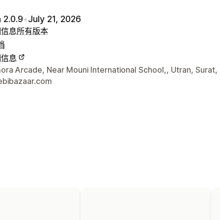
 2.0.9
•
July 21, 2026
细信息
所有版本
档
细信息
联系方式
ra Arcade, Near Mouni International School,, Utran, Surat,
bibazaar.com