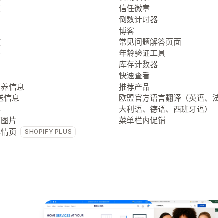
项
信任徽章
息
倒数计时器
博客
放
常见问题解答页面
册
年龄验证工具
库存计数器
快速查看
营养信息
推荐产品
送信息
欧盟官方语言翻译（英语、
本
大利语、德语、西班牙语）
率图片
菜单栏内促销
详情页
SHOPIFY PLUS