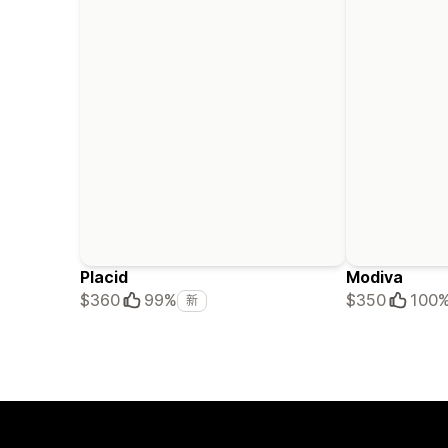
Placid
Modiva
$360
99%
$350
100
新