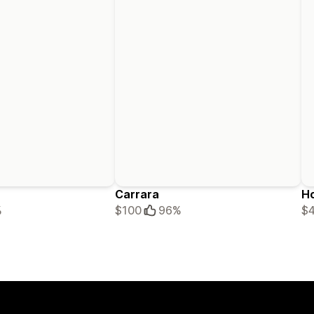
Carrara
H
%
$100
96%
$