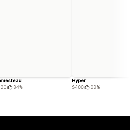
omestead
Hyper
420
94%
$400
99%