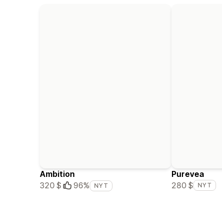
Ambition
Purevea
280 $
320 $
96%
NYT
NYT