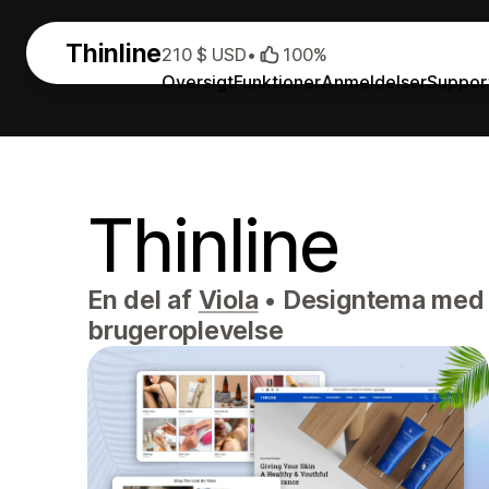
Thinline
210 $ USD
•
100%
Oversigt
Funktioner
Anmeldelser
Suppor
Thinline
En del af
Viola
•
Designtema med fa
brugeroplevelse