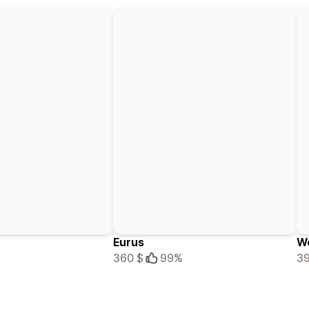
Eurus
W
360 $
99%
39