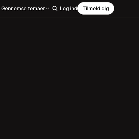
Gennemse temaer
Log ind
Tilmeld dig