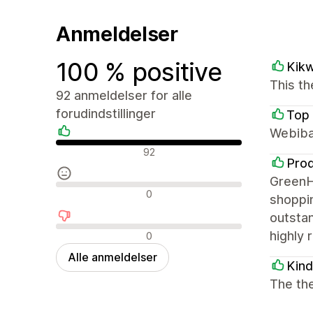
Anmeldelser
100 % positive
Kik
This th
92 anmeldelser for alle
forudindstillinger
Top 
Webiba
Positive anmeldelser
92
Prod
GreenHu
Neutrale anmeldelser
0
shoppin
outstan
Negative anmeldelser
highly 
0
Alle anmeldelser
Kin
The the