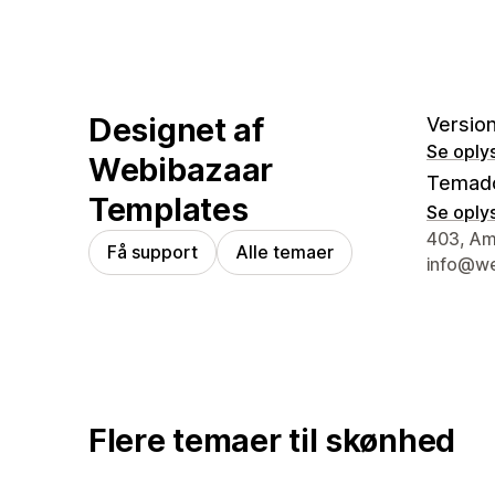
Designet af
Version
Se oply
Webibazaar
Temad
Templates
Se oply
Se konta
403, Amo
Få support
Alle temaer
info@we
Flere temaer til skønhed