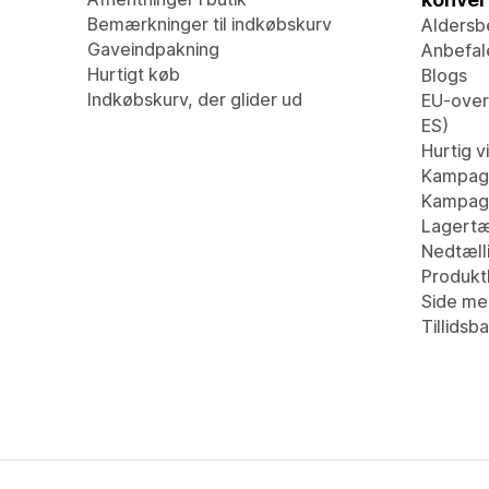
Bemærkninger til indkøbskurv
Aldersb
Gaveindpakning
Anbefal
Hurtigt køb
Blogs
Indkøbskurv, der glider ud
EU-overs
ES)
Hurtig v
Kampag
Kampagn
Lagertæ
Nedtæll
Produk
Side me
Tillidsb