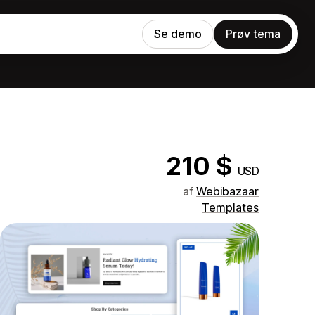
Se demo
Prøv tema
210 $
USD
af
Webibazaar
Templates