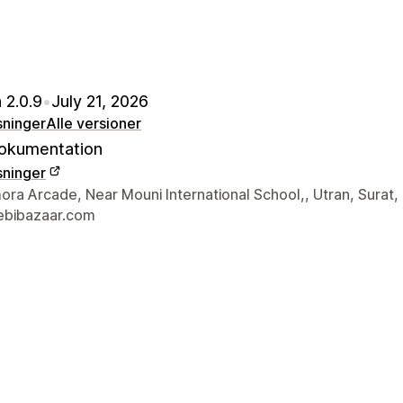
 2.0.9
•
July 21, 2026
sninger
Alle versioner
okumentation
sninger
ktoplysninger
ra Arcade, Near Mouni International School,, Utran, Surat,
bibazaar.com