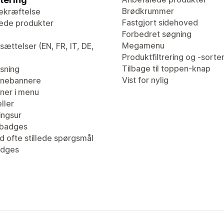
Brødkrummer
ekræftelse
Fastgjort sidehoved
ede produkter
Forbedret søgning
Megamenu
ættelser (EN, FR, IT, DE,
Produktfiltrering og -sorte
Tilbage til toppen-knap
isning
Vist for nylig
nebannere
er i menu
ller
ingsur
tbadges
d ofte stillede spørgsmål
adges