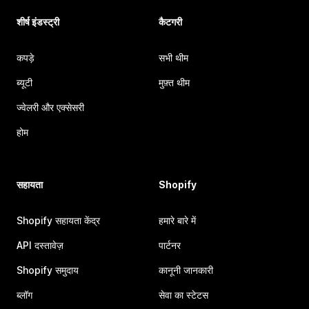
शीर्ष इंडस्ट्री
कैटगरी
कपड़े
सभी थीम
ब्यूटी
मुफ़्त थीम
ज्वेलरी और एक्सेसरी
होम
सहायता
Shopify
Shopify सहायता केंद्र
हमारे बारे में
API दस्तावेज़
पार्टनर
Shopify समुदाय
कानूनी जानकारी
ब्लॉग
सेवा का स्टेटस