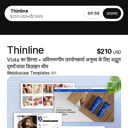
Thinline
डेमो देखें
आज़माएं
$210 USD
•
100%
Thinline
$210
USD
Viola
का हिस्सा
•
अविस्मरणीय उपयोगकर्ता अनुभव के लिए अद्भुत
दृश्यों वाला डिज़ाइन थीम
Webibazaar Templates
द्वारा